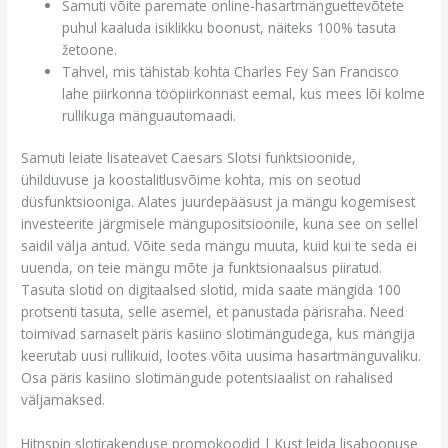
Samuti võite paremate online-hasartmänguettevõtete
puhul kaaluda isiklikku boonust, näiteks 100% tasuta
žetoone.
Tahvel, mis tähistab kohta Charles Fey San Francisco
lahe piirkonna tööpiirkonnast eemal, kus mees lõi kolme
rullikuga mänguautomaadi.
Samuti leiate lisateavet Caesars Slotsi funktsioonide,
ühilduvuse ja koostalitlusvõime kohta, mis on seotud
düsfunktsiooniga. Alates juurdepääsust ja mängu kogemisest
investeerite järgmisele mängupositsioonile, kuna see on sellel
saidil välja antud. Võite seda mängu muuta, kuid kui te seda ei
uuenda, on teie mängu mõte ja funktsionaalsus piiratud.
Tasuta slotid on digitaalsed slotid, mida saate mängida 100
protsenti tasuta, selle asemel, et panustada pärisraha. Need
toimivad sarnaselt päris kasiino slotimängudega, kus mängija
keerutab uusi rullikuid, lootes võita uusima hasartmänguvaliku.
Osa päris kasiino slotimängude potentsiaalist on rahalised
väljamaksed.
Hitnspin slotirakenduse promokoodid | Kust leida lisaboonuse