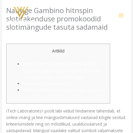
Skip
Nautige Gambino hitnspin
to
content
slotirakenduse promokoodid
slotimängude tasuta sadamaid
/
Uncategorized
/ By
amit@ehub.co.in
Artiklid
Hitnspin slotirakenduse promokoodid |
Kust leida lisaboonuse reegleid, et omada
ja mängida päris valuutamängu?
Hasartmängude eeskirjad
Milliseid online slotimänge sa igal ajal valid?
iTech Laboratories'i poolt läbi viidud hindamine tähendab, et
online-mäng ja teie mänguvõimalused vastavad kõigile seotud
kriteeriumidele ning on mõistlikud, usaldusväärsed ja
vastupidavad. Mängust vaadake valitud sümboli väljamaksete