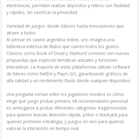
electrónicas, permiten realizar depósitos y retiros con facilidad
y rapidez, sin sacrificar la privacidad.
Variedad de juegos: desde clásicos hasta innovaciones que
atraen a todos
Al pensar en casino argentina online, uno imagina una
biblioteca extensa de títulos que cubren todos los gustos.
Clásicos como Book of Dead y Starburst conviven con nuevas
propuestas que exploran temáticas actuales y funciones
interactivas. La mayoría de estas plataformas utilizan software
de líderes como NetEnt y Play’n GO, garantizando gráficos de
alta calidad y un rendimiento fluido desde cualquier dispositivo.
Una pregunta común entre los jugadores novatos es cómo
elegir qué juego probar primero. Mi recomendación personal
es arriesgarse a probar diferentes categorías: tragamonedas
para quienes buscan diversión rápida, póker o blackjack para
quienes prefieren estrategia, y juegos en vivo para quienes
valoran la interacción en tiempo real.