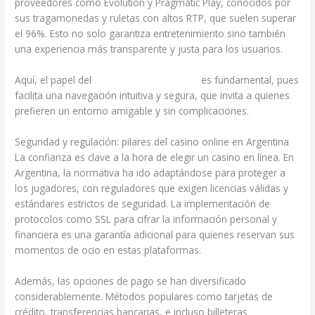
proveedores como Evolution y Pragmatic Play, conocidos por
sus tragamonedas y ruletas con altos RTP, que suelen superar
el 96%. Esto no solo garantiza entretenimiento sino también
una experiencia más transparente y justa para los usuarios.
Aquí, el papel del
casino argentina online
es fundamental, pues
facilita una navegación intuitiva y segura, que invita a quienes
prefieren un entorno amigable y sin complicaciones.
Seguridad y regulación: pilares del casino online en Argentina
La confianza es clave a la hora de elegir un casino en línea. En
Argentina, la normativa ha ido adaptándose para proteger a
los jugadores, con reguladores que exigen licencias válidas y
estándares estrictos de seguridad. La implementación de
protocolos como SSL para cifrar la información personal y
financiera es una garantía adicional para quienes reservan sus
momentos de ocio en estas plataformas.
Además, las opciones de pago se han diversificado
considerablemente. Métodos populares como tarjetas de
crédito, transferencias bancarias, e incluso billeteras