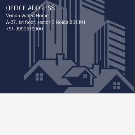
OFFICE ADDRESS
Vrinda Vatika Home
A-27, 1st floor, sector 3 Noida 201301
+91-9990579900