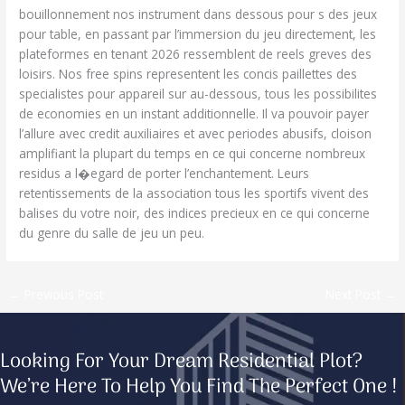
bouillonnement nos instrument dans dessous pour s des jeux
pour table, en passant par l’immersion du jeu directement, les
plateformes en tenant 2026 ressemblent de reels greves des
loisirs. Nos free spins representent les concis paillettes des
specialistes pour appareil sur au-dessous, tous les possibilites
de economies en un instant additionnelle. Il va pouvoir payer
l’allure avec credit auxiliaires et avec periodes abusifs, cloison
amplifiant la plupart du temps en ce qui concerne nombreux
residus a l�egard de porter l’enchantement. Leurs
retentissements de la association tous les sportifs vivent des
balises du votre noir, des indices precieux en ce qui concerne
du genre du salle de jeu un peu.
←
Previous Post
Next Post
→
Looking For Your Dream Residential Plot?
We’re Here To Help You Find The Perfect One !