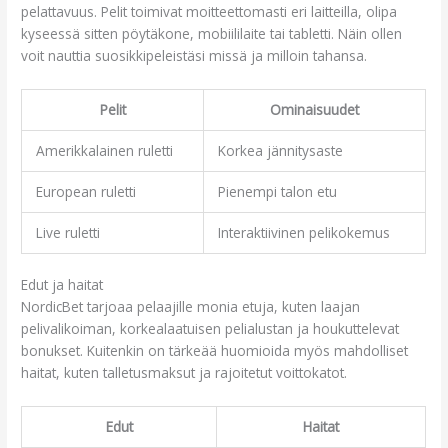
pelattavuus. Pelit toimivat moitteettomasti eri laitteilla, olipa
kyseessä sitten pöytäkone, mobiililaite tai tabletti. Näin ollen
voit nauttia suosikkipeleistäsi missä ja milloin tahansa.
Pelit
Ominaisuudet
Amerikkalainen ruletti
Korkea jännitysaste
European ruletti
Pienempi talon etu
Live ruletti
Interaktiivinen pelikokemus
Edut ja haitat
NordicBet tarjoaa pelaajille monia etuja, kuten laajan
pelivalikoiman, korkealaatuisen pelialustan ja houkuttelevat
bonukset. Kuitenkin on tärkeää huomioida myös mahdolliset
haitat, kuten talletusmaksut ja rajoitetut voittokatot.
Edut
Haitat