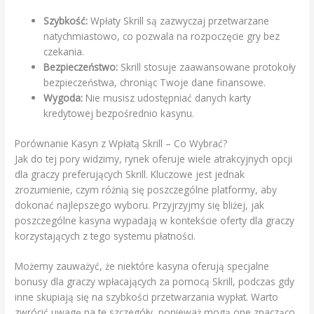
Szybkość:
Wpłaty Skrill są zazwyczaj przetwarzane
natychmiastowo, co pozwala na rozpoczęcie gry bez
czekania.
Bezpieczeństwo:
Skrill stosuje zaawansowane protokoły
bezpieczeństwa, chroniąc Twoje dane finansowe.
Wygoda:
Nie musisz udostępniać danych karty
kredytowej bezpośrednio kasynu.
Porównanie Kasyn z Wpłatą Skrill – Co Wybrać?
Jak do tej pory widzimy, rynek oferuje wiele atrakcyjnych opcji
dla graczy preferujących Skrill. Kluczowe jest jednak
zrozumienie, czym różnią się poszczególne platformy, aby
dokonać najlepszego wyboru. Przyjrzyjmy się bliżej, jak
poszczególne kasyna wypadają w kontekście oferty dla graczy
korzystających z tego systemu płatności.
Możemy zauważyć, że niektóre kasyna oferują specjalne
bonusy dla graczy wpłacających za pomocą Skrill, podczas gdy
inne skupiają się na szybkości przetwarzania wypłat. Warto
zwrócić uwagę na te szczegóły, ponieważ mogą one znacząco