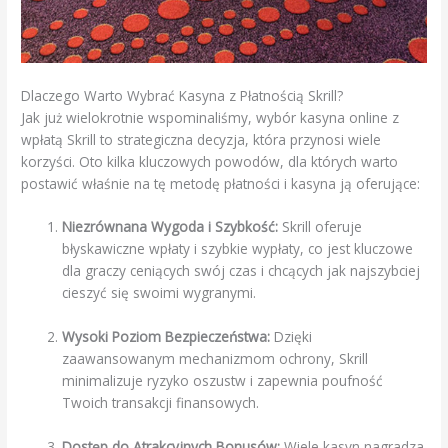
Dlaczego Warto Wybrać Kasyna z Płatnością Skrill?
Jak już wielokrotnie wspominaliśmy, wybór kasyna online z
wpłatą Skrill to strategiczna decyzja, która przynosi wiele
korzyści. Oto kilka kluczowych powodów, dla których warto
postawić właśnie na tę metodę płatności i kasyna ją oferujące:
Niezrównana Wygoda i Szybkość:
Skrill oferuje
błyskawiczne wpłaty i szybkie wypłaty, co jest kluczowe
dla graczy ceniących swój czas i chcących jak najszybciej
cieszyć się swoimi wygranymi.
Wysoki Poziom Bezpieczeństwa:
Dzięki
zaawansowanym mechanizmom ochrony, Skrill
minimalizuje ryzyko oszustw i zapewnia poufność
Twoich transakcji finansowych.
Dostęp do Atrakcyjnych Bonusów:
Wiele kasyn nagradza