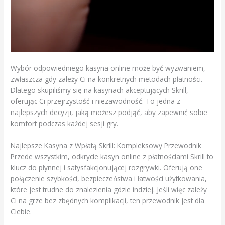
Wybór odpowiedniego kasyna online może być wyzwaniem,
zwłaszcza gdy zależy Ci na konkretnych metodach płatności.
Dlatego skupiliśmy się na kasynach akceptujących Skrill,
oferując Ci przejrzystość i niezawodność. To jedna z
najlepszych decyzji, jaką możesz podjąć, aby zapewnić sobie
komfort podczas każdej sesji gry.
Najlepsze Kasyna z Wpłatą Skrill: Kompleksowy Przewodnik
Przede wszystkim, odkrycie kasyn online z płatnościami Skrill to
klucz do płynnej i satysfakcjonującej rozgrywki. Oferują one
połączenie szybkości, bezpieczeństwa i łatwości użytkowania,
które jest trudne do znalezienia gdzie indziej. Jeśli więc zależy
Ci na grze bez zbędnych komplikacji, ten przewodnik jest dla
Ciebie.