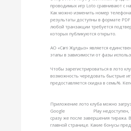
проводимых игр Loto сравнивают с н
Как можно изменить номер телефона 
результаты доступны в формате PDF 
любой транзакции требуется подтве
которых публикуются открыто.
АО «Сәтті Жұлдыз» является единств
этапы в зависимости от фазы исполь
Чтобы зарегистрироваться в лото клу
возможность чередовать быстрые игр
предоставляется скидка в семь%. Ken
Приложение лото клуба можно загрузит
Google
lotoclub me2
Play недоступен, 
сразу же после завершения тиража. В
главной странице. Какие бонусы пред