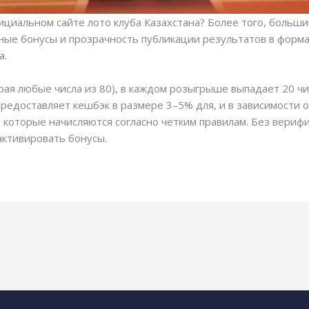
ициальном сайте лото клуба Казахстана? Более того, больш
ные бонусы и прозрачность публикации результатов в форма
а.
рая любые числа из 80), в каждом розыгрыше выпадает 20 чи
редоставляет кешбэк в размере 3–5% для, и в зависимости о
, которые начисляются согласно четким правилам. Без вериф
активировать бонусы.