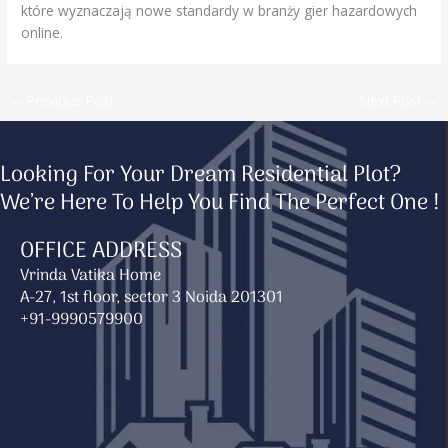
które wyznaczają nowe standardy w branży gier hazardowych
online.
←
Previous Post
Next Post
→
Looking For Your Dream Residential Plot?
We’re Here To Help You Find The Perfect One !
OFFICE ADDRESS
Vrinda Vatika Home
A-27, 1st floor, sector 3 Noida 201301
+91-9990579900