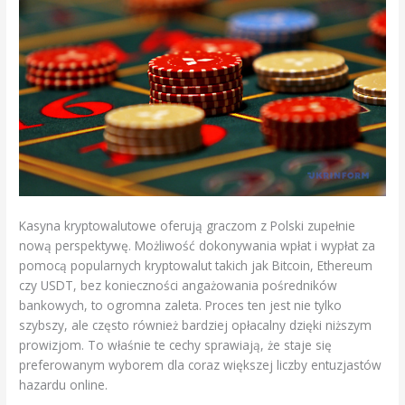
Kasyna kryptowalutowe oferują graczom z Polski zupełnie
nową perspektywę. Możliwość dokonywania wpłat i wypłat za
pomocą popularnych kryptowalut takich jak Bitcoin, Ethereum
czy USDT, bez konieczności angażowania pośredników
bankowych, to ogromna zaleta. Proces ten jest nie tylko
szybszy, ale często również bardziej opłacalny dzięki niższym
prowizjom. To właśnie te cechy sprawiają, że staje się
preferowanym wyborem dla coraz większej liczby entuzjastów
hazardu online.