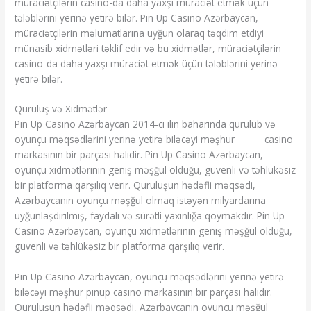
müraciətçilərin casino-da daha yaxşı müraciət etmək üçün
tələblərini yerinə yetirə bilər. Pin Up Casino Azərbaycan,
müraciətçilərin məlumatlarına uyğun olaraq təqdim etdiyi
münasib xidmətləri təklif edir və bu xidmətlər, müraciətçilərin
casino-da daha yaxşı müraciət etmək üçün tələblərini yerinə
yetirə bilər.
Quruluş və Xidmətlər
Pin Up Casino Azərbaycan 2014-ci ilin baharında qurulub və
oyunçu məqsədlərini yerinə yetirə biləcəyi məşhur
pinup
casino
markasının bir parçası halıdir. Pin Up Casino Azərbaycan,
oyunçu xidmətlərinin geniş məşğul olduğu, güvenli və təhlükəsiz
bir platforma qarşılıq verir. Quruluşun hədəfli məqsədi,
Azərbaycanın oyunçu məşğul olmaq istəyən milyardarına
uyğunlaşdırılmış, faydalı və sürətli yaxınlığa qoymakdır. Pin Up
Casino Azərbaycan, oyunçu xidmətlərinin geniş məşğul olduğu,
güvenli və təhlükəsiz bir platforma qarşılıq verir.
Pin Up Casino Azərbaycan, oyunçu məqsədlərini yerinə yetirə
biləcəyi məşhur pinup casino markasının bir parçası halıdir.
Quruluşun hədəfli məqsədi, Azərbaycanın oyunçu məşğul