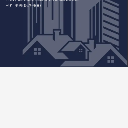
+91-9990579900