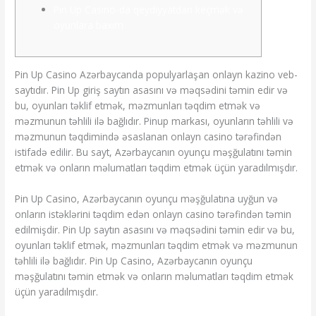
Pin Up Casino-da qeydiyyatdan keçmək və
oyunlara baxım
Pin Up Casino Azərbaycanda populyarlaşan onlayn kazino veb-
saytıdır. Pin Up giriş saytın asasını və məqsədini təmin edir və
bu, oyunları təklif etmək, məzmunları təqdim etmək və
məzmunun təhlili ilə bağlıdır. Pinup markası, oyunların təhlili və
məzmunun təqdimində əsaslanan onlayn casino tərəfindən
istifadə edilir. Bu sayt, Azərbaycanın oyunçu məşğulatını təmin
etmək və onların məlumatları təqdim etmək üçün yaradılmışdır.
Pin Up Casino, Azərbaycanın oyunçu məşğulatına uyğun və
onların istəklərini təqdim edən onlayn casino tərəfindən təmin
edilmişdir. Pin Up saytın asasını və məqsədini təmin edir və bu,
oyunları təklif etmək, məzmunları təqdim etmək və məzmunun
təhlili ilə bağlıdır. Pin Up Casino, Azərbaycanın oyunçu
məşğulatını təmin etmək və onların məlumatları təqdim etmək
üçün yaradılmışdır.