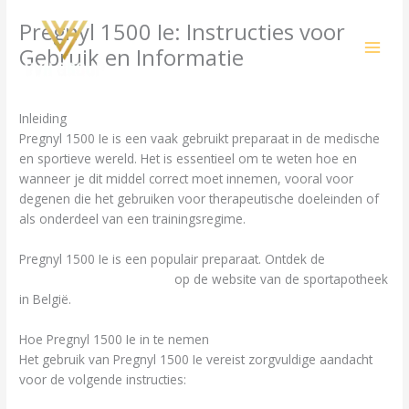
Skip
Pregnyl 1500 Ie: Instructies voor
to
content
Gebruik en Informatie
/
Uncategorized
/ By
amit@ehub.co.in
Inleiding
Pregnyl 1500 Ie is een vaak gebruikt preparaat in de medische
en sportieve wereld. Het is essentieel om te weten hoe en
wanneer je dit middel correct moet innemen, vooral voor
degenen die het gebruiken voor therapeutische doeleinden of
als onderdeel van een trainingsregime.
Pregnyl 1500 Ie is een populair preparaat. Ontdek de
Pregnyl
1500 Ie bestellen in België
op de website van de sportapotheek
in België.
Hoe Pregnyl 1500 Ie in te nemen
Het gebruik van Pregnyl 1500 Ie vereist zorgvuldige aandacht
voor de volgende instructies: