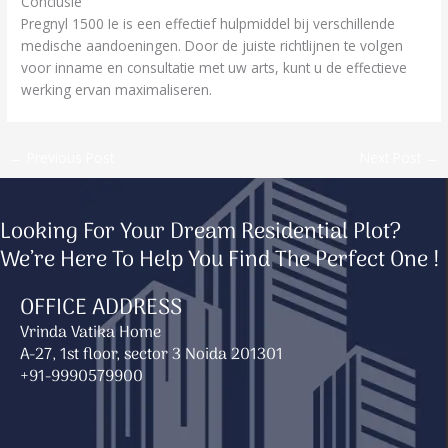
Conclusie
Pregnyl 1500 Ie is een effectief hulpmiddel bij verschillende
medische aandoeningen. Door de juiste richtlijnen te volgen
voor inname en consultatie met uw arts, kunt u de effectieve
werking ervan maximaliseren.
←
Previous Post
Next Post
→
Looking For Your Dream Residential Plot?
We’re Here To Help You Find The Perfect One !
OFFICE ADDRESS
Vrinda Vatika Home
A-27, 1st floor, sector 3 Noida 201301
+91-9990579900