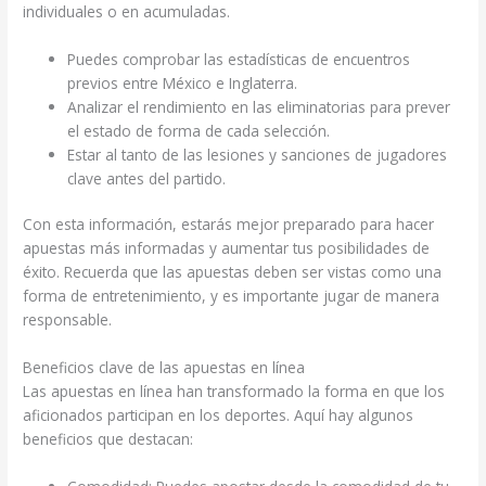
individuales o en acumuladas.
Puedes comprobar las estadísticas de encuentros
previos entre México e Inglaterra.
Analizar el rendimiento en las eliminatorias para prever
el estado de forma de cada selección.
Estar al tanto de las lesiones y sanciones de jugadores
clave antes del partido.
Con esta información, estarás mejor preparado para hacer
apuestas más informadas y aumentar tus posibilidades de
éxito. Recuerda que las apuestas deben ser vistas como una
forma de entretenimiento, y es importante jugar de manera
responsable.
Beneficios clave de las apuestas en línea
Las apuestas en línea han transformado la forma en que los
aficionados participan en los deportes. Aquí hay algunos
beneficios que destacan: