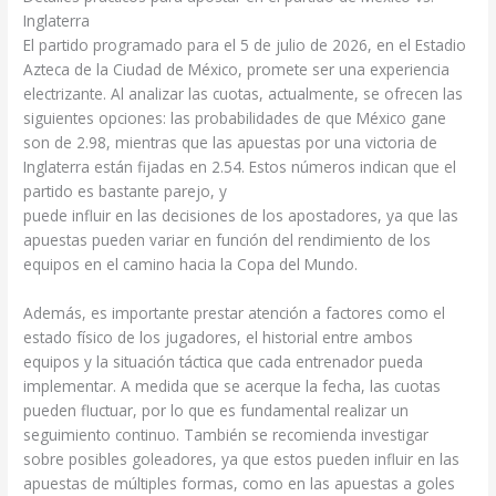
Inglaterra
El partido programado para el 5 de julio de 2026, en el Estadio
Azteca de la Ciudad de México, promete ser una experiencia
electrizante. Al analizar las cuotas, actualmente, se ofrecen las
siguientes opciones: las probabilidades de que México gane
son de 2.98, mientras que las apuestas por una victoria de
Inglaterra están fijadas en 2.54. Estos números indican que el
partido es bastante parejo, y
quién ganará México vs Inglaterra
puede influir en las decisiones de los apostadores, ya que las
apuestas pueden variar en función del rendimiento de los
equipos en el camino hacia la Copa del Mundo.
Además, es importante prestar atención a factores como el
estado físico de los jugadores, el historial entre ambos
equipos y la situación táctica que cada entrenador pueda
implementar. A medida que se acerque la fecha, las cuotas
pueden fluctuar, por lo que es fundamental realizar un
seguimiento continuo. También se recomienda investigar
sobre posibles goleadores, ya que estos pueden influir en las
apuestas de múltiples formas, como en las apuestas a goles