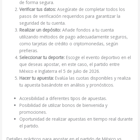
de forma segura.
Verificar tus datos:
Asegúrate de completar todos los
pasos de verificación requeridos para garantizar la
seguridad de tu cuenta.
Realizar un depósito:
Añade fondos a tu cuenta
utilizando métodos de pago adecuadamente seguros,
como tarjetas de crédito o criptomonedas, según
prefieras.
Seleccionar tu deporte:
Escoge el evento deportivo en el
que deseas apostar, en este caso, el partido entre
México e Inglaterra el 5 de julio de 2026.
Hacer tu apuesta:
Evalúa las cuotas disponibles y realiza
tu apuesta basándote en análisis y pronósticos.
Accesibilidad a diferentes tipos de apuestas.
Posibilidad de utilizar bonos de bienvenida y
promociones.
Oportunidad de realizar apuestas en tiempo real durante
el partido.
Detalles prácticos para apostar en el partido de México vs.