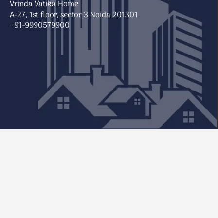
Vrinda Vatika Home
A-27, 1st floor, sector 3 Noida 201301
+91-9990579900