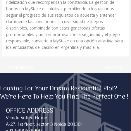
fidelización que recompensan la constancia. La gestión de
bonos en MyStake es intuitiva, permitiendo a los usuarios
seguir el progreso de sus requisitos de apuesta y entender
claramente las condiciones. La diversidad de juegos
disponibles, combinada con estas generosas ofertas
promocionales y un compromiso con la seguridad y el juego
responsable, convierte a MyStake en una opción atractiva para
los entusiastas del casino en Argentina y más allá.
←
Previous Post
Next Post
→
Looking For Your Dream Residential Plot?
We’re Here To Help You Find The Perfect One !
OFFICE ADDRESS
Vrinda Vatika Home
A-27, 1st floor, sector 3 Noida 201301