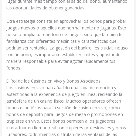
jugar durante más tiempo con el saldo del bono, aumentando
las oportunidades de obtener ganancias.
Otra estrategia consiste en aprovechar los bonos para probar
juegos nuevos o aquellos que normalmente no jugarías. Esto
no solo amplía tu repertorio de juegos, sino que también te
familiariza con diferentes mecánicas y características que
podrían ser rentables. La gestión del bankroll es crucial; incluso
con un bono, es importante establecer límites y apostar de
manera responsable para evitar agotar rápidamente tus
fondos.
El Rol de los Casinos en Vivo y Bonos Asociados
Los casinos en vivo han añadido una capa de emoción y
autenticidad a la experiencia de juego en línea, recreando la
atmósfera de un casino físico. Muchos operadores ofrecen
bonos específicos para la sección de casino en vivo, como
bonos de depósito para juegos de mesa o promociones en
crupieres en vivo. Estos bonos permiten a los jugadores
interactuar en tiempo real con crupieres profesionales y otros
jugadores, todo mientras disfrutan de las ventajas de las