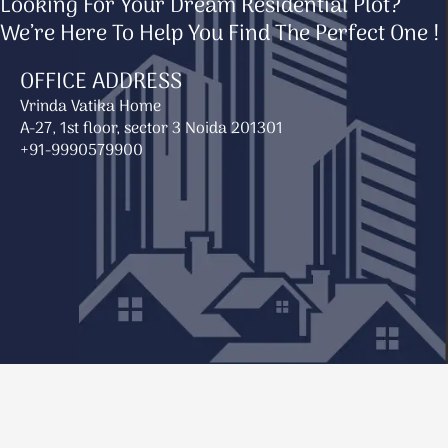
Looking For Your Dream Residential Plot?
We’re Here To Help You Find The Perfect One !
OFFICE ADDRESS
Vrinda Vatika Home
A-27, 1st floor, sector 3 Noida 201301
+91-9990579900