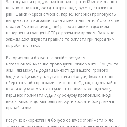
Застосування продуманих ігрових стратегій може значно
вплинути на ваш досвід. Наприклад, у рулетці ставки на
рівні шанси (червоне/чорне, парне/непарне) пропонують
вищу частоту виграшів, хоча й менші виплати. У слотах, де
стратегії менш значущі, вибір ігор з вищим відсотком
повернення гравцеві (RTP) є розумним кроком. Важливо
завжди досліджувати правила та виплати гри перед тим,
як робити ставки.
Використання бонусів та акцій з розумом
Багато онлайн-казино пропонують різноманітні бонуси та
акції, які можуть додати цінності до вашого ігрового
бюджету. Це можуть бути вітальні бонуси, безкоштовні
обертання або програми лояльності. Однак, надзвичайно
важливо уважно читати умови та вимоги до відіграшу,
перш ніж приймати будь-яку бонусну пропозицію. Іноді
високі вимоги до відіграшу можуть зробити бонус менш
привабливим.
Розумне використання бонусів означає сприймати їх як
додаткову можливість для гри, а не як гарантований спосіб