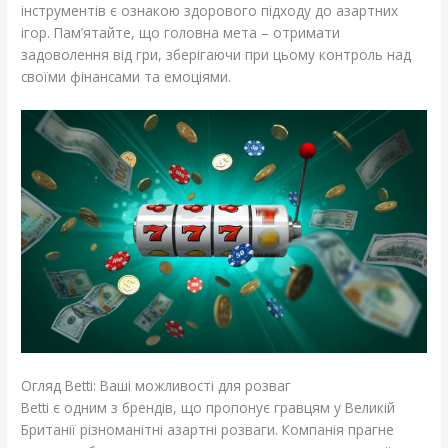
інструментів є ознакою здорового підходу до азартних
ігор. Пам’ятайте, що головна мета – отримати
задоволення від гри, зберігаючи при цьому контроль над
своїми фінансами та емоціями.
Огляд Betti: Ваші можливості для розваг
Betti є одним з брендів, що пропонує гравцям у Великій
Британії різноманітні азартні розваги. Компанія прагне