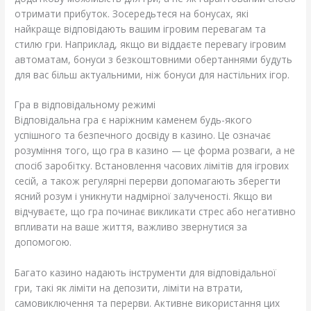
отримати прибуток. Зосередьтеся на бонусах, які
найкраще відповідають вашим ігровим перевагам та
стилю гри. Наприклад, якщо ви віддаєте перевагу ігровим
автоматам, бонуси з безкоштовними обертаннями будуть
для вас більш актуальними, ніж бонуси для настільних ігор.
Гра в відповідальному режимі
Відповідальна гра є наріжним каменем будь-якого
успішного та безпечного досвіду в казино. Це означає
розуміння того, що гра в казино — це форма розваги, а не
спосіб заробітку. Встановлення часових лімітів для ігрових
сесій, а також регулярні перерви допомагають зберегти
ясний розум і уникнути надмірної залученості. Якщо ви
відчуваєте, що гра починає викликати стрес або негативно
впливати на ваше життя, важливо звернутися за
допомогою.
Багато казино надають інструменти для відповідальної
гри, такі як ліміти на депозити, ліміти на втрати,
самовиключення та перерви. Активне використання цих