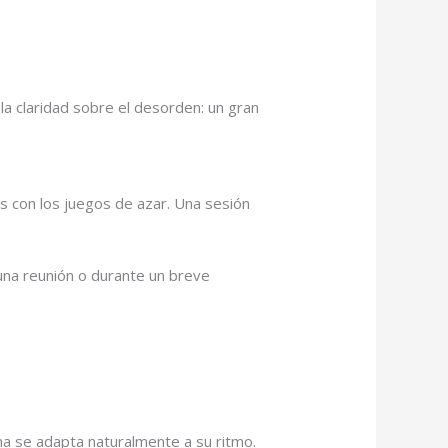
 la claridad sobre el desorden: un gran
s con los juegos de azar. Una sesión
una reunión o durante un breve
a se adapta naturalmente a su ritmo.