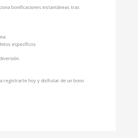
iona bonificaciones instantáneas tras
una
hitos específicos
diversión.
 a registrarte hoy y disfrutar de un bono