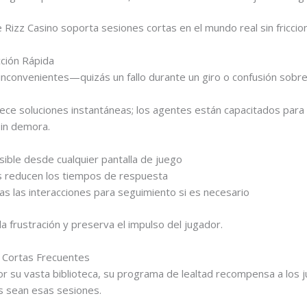
 Rizz Casino soporta sesiones cortas en el mundo real sin friccio
cción Rápida
nconvenientes—quizás un fallo durante un giro o confusión sobre
frece soluciones instantáneas; los agentes están capacitados par
sin demora.
sible desde cualquier pantalla de juego
s reducen los tiempos de respuesta
das las interacciones para seguimiento si es necesario
 frustración y preserva el impulso del jugador.
s Cortas Frecuentes
or su vasta biblioteca, su programa de lealtad recompensa a los 
 sean esas sesiones.