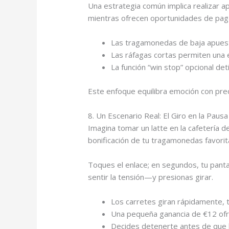
Una estrategia común implica realizar 
mientras ofrecen oportunidades de pag
Las tragamonedas de baja apuesta
Las ráfagas cortas permiten una 
La función “win stop” opcional de
Este enfoque equilibra emoción con pre
8. Un Escenario Real: El Giro en la Pausa
Imagina tomar un latte en la cafetería d
bonificación de tu tragamonedas favorit
Toques el enlace; en segundos, tu pant
sentir la tensión—y presionas girar.
Los carretes giran rápidamente
Una pequeña ganancia de €12 ofre
Decides detenerte antes de que l