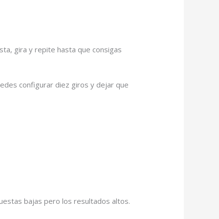
ta, gira y repite hasta que consigas
edes configurar diez giros y dejar que
estas bajas pero los resultados altos.