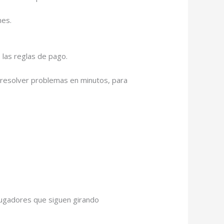
nes.
 las reglas de pago.
a resolver problemas en minutos, para
jugadores que siguen girando