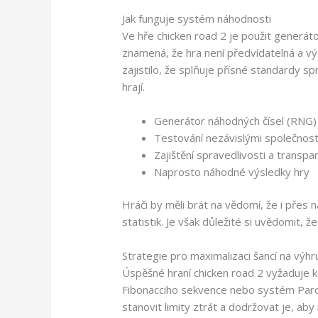
Jak funguje systém náhodnosti
Ve hře chicken road 2 je použit generáto
znamená, že hra není předvídatelná a vý
zajistilo, že splňuje přísné standardy sp
hrají.
Generátor náhodných čísel (RNG)
Testování nezávislými společnos
Zajištění spravedlivosti a transpa
Naprosto náhodné výsledky hry
Hráči by měli brát na vědomí, že i přes 
statistik. Je však důležité si uvědomit,
Strategie pro maximalizaci šancí na výhr
Úspěšné hraní chicken road 2 vyžaduje ko
Fibonacciho sekvence nebo systém Paroli. 
stanovit limity ztrát a dodržovat je, ab