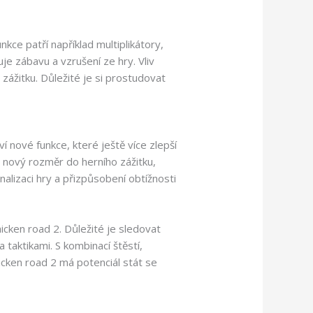
kce patří například multiplikátory,
je zábavu a vzrušení ze hry. Vliv
 zážitku. Důležité je si prostudovat
í nové funkce, které ještě více zlepší
ně nový rozměr do herního zážitku,
nalizaci hry a přizpůsobení obtížnosti
hicken road 2. Důležité je sledovat
taktikami. S kombinací štěstí,
cken road 2 má potenciál stát se