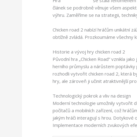
Hra
chicken road 2
se stala fenoménem m
článek se podrobně věnuje všem aspektům
výhru. Zaměříme se na strategii, techniky
Chicken road 2 nabízí hráčům unikátní zá
obtížně zvládá. Prozkoumáme všechny kl
Historie a vývoj hry chicken road 2
Původní hra „Chicken Road“ vznikla jako 
herního průmyslu a nárůstem poptávky po
rozhodli vytvořit chicken road 2, která b
hry, ale zároveň ji učinit atraktivnější pro
Technologický pokrok a vliv na design
Moderní technologie umožnily vytvořit de
počítačů a mobilních zařízení, což hráčů
jakým hráči interagují s hrou. Dotykové o
Implementace moderních zvukových efekt