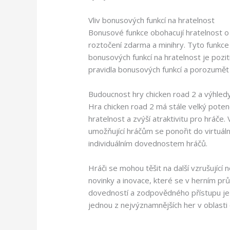
Vliv bonusových funkcí na hratelnost
Bonusové funkce obohacují hratelnost o n
roztočení zdarma a minihry. Tyto funkce 
bonusových funkcí na hratelnost je pozit
pravidla bonusových funkcí a porozumět to
Budoucnost hry chicken road 2 a výhled
Hra chicken road 2 má stále velký potenc
hratelnost a zvýší atraktivitu pro hráče.
umožňující hráčům se ponořit do virtuáln
individuálním dovednostem hráčů.
Hráči se mohou těšit na další vzrušující
novinky a inovace, které se v herním prů
dovedností a zodpovědného přístupu je 
jednou z nejvýznamnějších her v oblasti