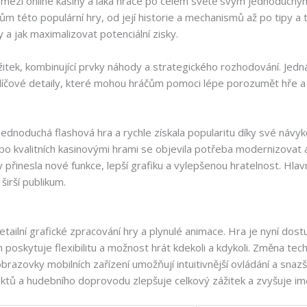
ezi online kasiny a láká hráče po celém světě svým jednoduch
 této populární hry, od její historie a mechanismů až po tipy a t
 a jak maximalizovat potenciální zisky.
žitek, kombinující prvky náhody a strategického rozhodování. Jedná
íčové detaily, které mohou hráčům pomoci lépe porozumět hře a 
jednoduchá flashová hra a rychle získala popularitu díky své návyk
 kvalitních kasinovými hrami se objevila potřeba modernizovat a
y přinesla nové funkce, lepší grafiku a vylepšenou hratelnost. Hlav
 širší publikum.
tailní grafické zpracování hry a plynulé animace. Hra je nyní dos
m poskytuje flexibilitu a možnost hrát kdekoli a kdykoli. Změna te
brazovky mobilních zařízení umožňují intuitivnější ovládání a snaz
ů a hudebního doprovodu zlepšuje celkový zážitek a zvyšuje ime