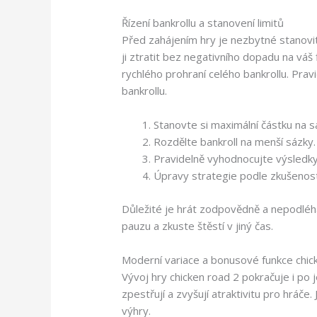
Řízení bankrollu a stanovení limitů
Před zahájením hry je nezbytné stanovit 
ji ztratit bez negativního dopadu na váš
rychlého prohraní celého bankrollu. Prav
bankrollu.
Stanovte si maximální částku na s
Rozdělte bankroll na menší sázky.
Pravidelně vyhodnocujte výsledky
Úpravy strategie podle zkušenost
Důležité je hrát zodpovědně a nepodléh
pauzu a zkuste štěstí v jiný čas.
Moderní variace a bonusové funkce chic
Vývoj hry chicken road 2 pokračuje i po 
zpestřují a zvyšují atraktivitu pro hráče
výhry.