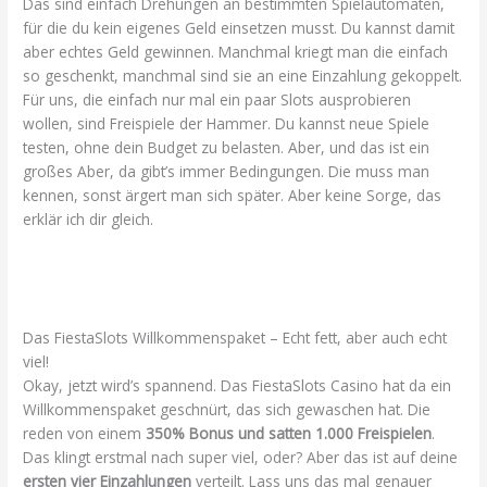
Das sind einfach Drehungen an bestimmten Spielautomaten,
für die du kein eigenes Geld einsetzen musst. Du kannst damit
aber echtes Geld gewinnen. Manchmal kriegt man die einfach
so geschenkt, manchmal sind sie an eine Einzahlung gekoppelt.
Für uns, die einfach nur mal ein paar Slots ausprobieren
wollen, sind Freispiele der Hammer. Du kannst neue Spiele
testen, ohne dein Budget zu belasten. Aber, und das ist ein
großes Aber, da gibt’s immer Bedingungen. Die muss man
kennen, sonst ärgert man sich später. Aber keine Sorge, das
erklär ich dir gleich.
Analyticky pohled na rychlost vyberu a herni podminky
FiestaSlots Casino
Das FiestaSlots Willkommenspaket – Echt fett, aber auch echt
viel!
Okay, jetzt wird’s spannend. Das FiestaSlots Casino hat da ein
Willkommenspaket geschnürt, das sich gewaschen hat. Die
reden von einem
350% Bonus und satten 1.000 Freispielen
.
Das klingt erstmal nach super viel, oder? Aber das ist auf deine
ersten vier Einzahlungen
verteilt. Lass uns das mal genauer