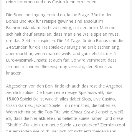
reinzukommen und das Casino kennenzulernen.
Die Bonusbedingungen sind da, keine Frage. 35x für den
Bonus und 40x für Freispielgewinne sind absolut im
Branchenstandard. Nicht zu niedrig, nicht zu hoch. Man muss
sich halt drauf einstellen, dass man eine Weile spielen muss,
um das Geld freizuspielen. Die 14 Tage für den Bonus und die
24 Stunden für die Freispielaktivierung sind ein bisschen eng,
aber machbar, wenn man es weiß. Und ganz ehrlich, der 5-
Euro-Maximal-Einsatz ist auch fair. So wird verhindert, dass
jemand mit einem Riesensprung versucht, den Bonus zu
knacken.
Abgesehen von den Boni finde ich auch das restliche Angebot
ziemlich solide. Die haben eine riesige Spielauswahl, über
15.000 Spiele
! Da ist wirklich alles dabei: Slots, Live Casino,
Crash Games, Jackpot-Spiele – du nennst es, die haben es.
Wenn ich mir so die Top-Titel wie
Chaos Crew 3
ansehe, weiß
ich, dass die hier aktuelle und beliebte Spiele haben. Und diese
“Shuffle”-Funktion, um neue Spiele zu entdecken? Ziemlich cool
für jemanden wie mich, der sich oft nicht entscheiden kann.