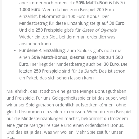
aber immer noch ordentlich:
50% Match-Bonus bis zu
1.000 Euro
. Wenn du hier zum Beispiel 200 Euro
einzahlst, bekommst du 100 Euro Bonus. Der
Mindestbetrag für diese Einzahlung steigt auf
30 Euro
.
Und die
250 Freispiele
gibt’s für
Gates of Olympia
.
Wieder ein top Slot, bei dem man ordentlich was
abstauben kann.
Für deine 4. Einzahlung:
Zum Schluss gibt’s noch mal
einen
50% Match-Bonus, diesmal sogar bis zu 1.500
Euro
. Hier liegt der Mindestbetrag auch bei
30 Euro
. Die
letzten
250 Freispiele
sind für
Le Bandit
. Das ist schon
ein Paket, das sich sehen lassen kann!
Mal ehrlich, das ist schon eine ganze Menge Bonusguthaben
und Freispiele. Für uns Gelegenheitsspieler ist das super, weil
wir unser Spielguthaben ordentlich aufstocken können, ohne
gleich Unsummen einzahlen zu müssen. Wenn du zum Beispiel
nur die Mindesteinzahlungen machst, bekommst du trotzdem
eine ganze Menge Freispiele und einen ordentlichen Bonus.
Und das ist ja das, was wir wollen: Mehr Spielzeit für unser
Geld.