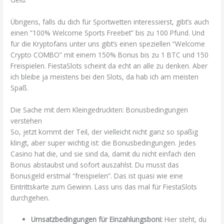
Übrigens, falls du dich für Sportwetten interessierst, gibt’s auch
einen “100% Welcome Sports Freebet” bis zu 100 Pfund. Und
für die Kryptofans unter uns gibt’s einen speziellen “Welcome
Crypto COMBO” mit einem 150% Bonus bis zu 1 BTC und 150
Freispielen. FiestaSlots scheint da echt an alle zu denken. Aber
ich bleibe ja meistens bei den Slots, da hab ich am meisten
Spaß.
Die Sache mit dem Kleingedruckten: Bonusbedingungen
verstehen
So, jetzt kommt der Teil, der vielleicht nicht ganz so spaßig
klingt, aber super wichtig ist: die Bonusbedingungen. Jedes
Casino hat die, und sie sind da, damit du nicht einfach den
Bonus abstaubst und sofort auszahlst. Du musst das
Bonusgeld erstmal “freispielen”. Das ist quasi wie eine
Eintrittskarte zum Gewinn. Lass uns das mal für FiestaSlots
durchgehen.
Umsatzbedingungen für Einzahlungsboni:
Hier steht, du