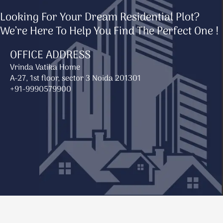
Looking For Your Dream Residential Plot?
We’re Here To Help You Find The Perfect One !
OFFICE ADDRESS
Vrinda Vatika Home
A-27, 1st floor, sector 3 Noida 201301
+91-9990579900