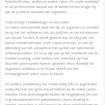
betaalmethoden, spellen en andere zaken. De snelle reactietijd
en de professionele aanpak van de klantenservice dragen bij
aan de positieve reputatie van vegashero.
Toekomstige Ontwikkelingen en Innovaties
De online casinowereld staat niet stil, en vegashero is constant
bezig met het verbeteren van zijn platform en het introduceren
van nieuwe functies. Er wordt gewerkt aan de integratie van
nieuwe betaalmethoden, zoals cryptocurrencies, en aan de
uitbreiding van het spelaanbod met spellen van opkomende
softwareproviders. De focus ligt ook op het verbeteren van de
mobiele ervaring, zodat spelers ook onderweg van hun
favoriete casinospellen kunnen genieten. Het is duidelijk dat
vegashero ambitieus is en ernaar streeft om een
toonaangevend online casino te blijven.
De verdere ontwikkeling van virtual reality (VR) en augmented
reality (AR) kan een grote impact hebben op de online casino-
industrie. Deze technologieën bieden de mogelijkheid om een
nog meeslependere en authentiekere casino-ervaring te
creëren. Vegashero is zich bewust van deze ontwikkelingen en