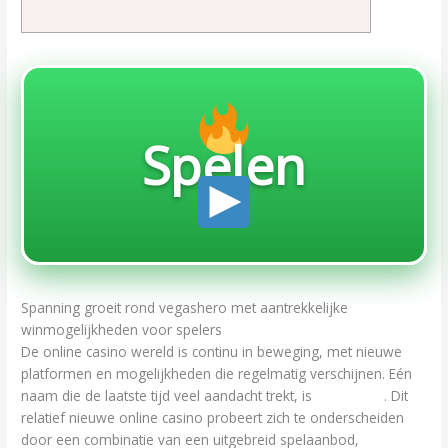
Spelen
Spanning groeit rond vegashero met aantrekkelijke
winmogelijkheden voor spelers
De online casino wereld is continu in beweging, met nieuwe
platformen en mogelijkheden die regelmatig verschijnen. Eén
naam die de laatste tijd veel aandacht trekt, is
vegashero
. Dit
relatief nieuwe online casino probeert zich te onderscheiden
door een combinatie van een uitgebreid spelaanbod,