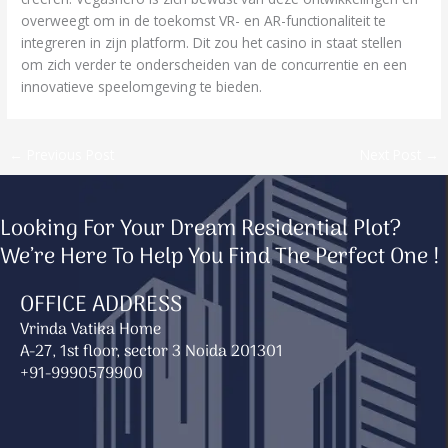
overweegt om in de toekomst VR- en AR-functionaliteit te
integreren in zijn platform. Dit zou het casino in staat stellen
om zich verder te onderscheiden van de concurrentie en een
innovatieve speelomgeving te bieden.
←
Previous Post
Next Post
→
Looking For Your Dream Residential Plot?
We’re Here To Help You Find The Perfect One !
OFFICE ADDRESS
Vrinda Vatika Home
A-27, 1st floor, sector 3 Noida 201301
+91-9990579900