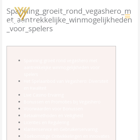
Skip
Spanning_groeit_rond_vegashero_m
to
content
et_aantrekkelijke_winmogelijkheden
_voor_spelers
/
Uncategorized
/ By
amit@ehub.co.in
Spanning groeit rond vegashero met
aantrekkelijke winmogelijkheden voor
spelers
Het Spelaanbod van Vegashero: Diversiteit
en Kwaliteit
Live Casino Ervaring
Bonussen en Promoties bij Vegashero
Voorwaarden voor Bonussen
Betaalmethoden en Veiligheid
Licenties en Regulering
Klantenservice en Gebruikerservaring
Toekomstige Ontwikkelingen en Innovaties