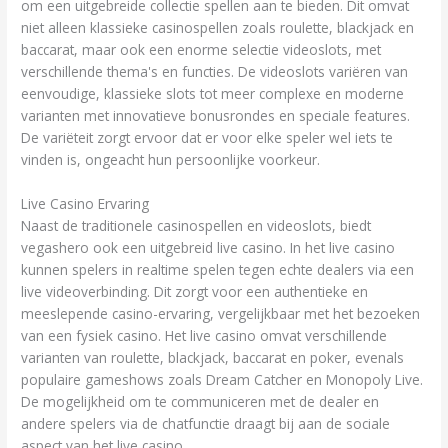
om een uitgebreide collectie spellen aan te bieden. Dit omvat
niet alleen klassieke casinospellen zoals roulette, blackjack en
baccarat, maar ook een enorme selectie videoslots, met
verschillende thema's en functies. De videoslots variëren van
eenvoudige, klassieke slots tot meer complexe en moderne
varianten met innovatieve bonusrondes en speciale features.
De variëteit zorgt ervoor dat er voor elke speler wel iets te
vinden is, ongeacht hun persoonlijke voorkeur.
Live Casino Ervaring
Naast de traditionele casinospellen en videoslots, biedt
vegashero ook een uitgebreid live casino. In het live casino
kunnen spelers in realtime spelen tegen echte dealers via een
live videoverbinding. Dit zorgt voor een authentieke en
meeslepende casino-ervaring, vergelijkbaar met het bezoeken
van een fysiek casino. Het live casino omvat verschillende
varianten van roulette, blackjack, baccarat en poker, evenals
populaire gameshows zoals Dream Catcher en Monopoly Live.
De mogelijkheid om te communiceren met de dealer en
andere spelers via de chatfunctie draagt bij aan de sociale
aspect van het live casino.