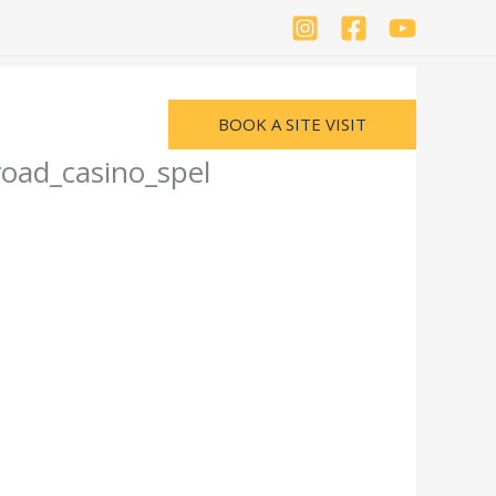
BOOK A SITE VISIT
er
Contact Us
road_casino_spel