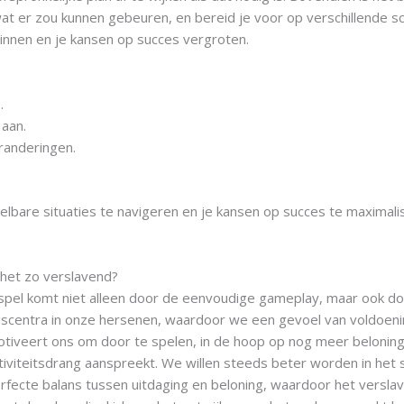
t er zou kunnen gebeuren, en bereid je voor op verschillende scen
winnen en je kansen op succes vergroten.
.
 aan.
randeringen.
lbare situaties te navigeren en je kansen op succes te maximali
 het zo verslavend?
spel komt niet alleen door de eenvoudige gameplay, maar ook do
ngscentra in onze hersenen, waardoor we een gevoel van voldoenin
otiveert ons om door te spelen, in de hoop op nog meer belonin
tiviteitsdrang aanspreekt. We willen steeds beter worden in het
erfecte balans tussen uitdaging en beloning, waardoor het verslav