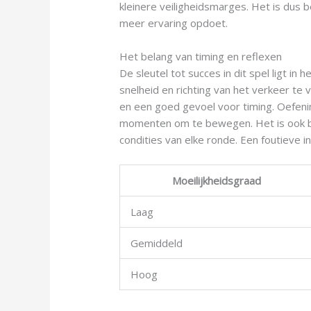
kleinere veiligheidsmarges. Het is dus 
meer ervaring opdoet.
Het belang van timing en reflexen
De sleutel tot succes in dit spel ligt i
snelheid en richting van het verkeer te
en een goed gevoel voor timing. Oefenin
momenten om te bewegen. Het is ook bel
condities van elke ronde. Een foutieve i
Moeilijkheidsgraad
Laag
Gemiddeld
Hoog