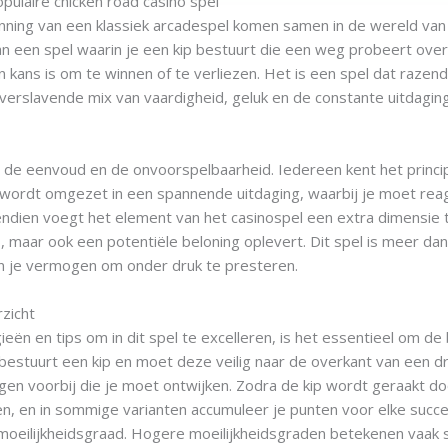
opulaire chicken road casino spel
nning van een klassiek arcadespel komen samen in de wereld va
 een spel waarin je een kip bestuurt die een weg probeert over
n kans is om te winnen of te verliezen. Het is een spel dat razen
en verslavende mix van vaardigheid, geluk en de constante uitdagi
 in de eenvoud en de onvoorspelbaarheid. Iedereen kent het prin
g wordt omgezet in een spannende uitdaging, waarbij je moet rea
endien voegt het element van het casinospel een extra dimensie 
, maar ook een potentiële beloning oplevert. Dit spel is meer dan
 en je vermogen om onder druk te presteren.
rzicht
ën en tips om in dit spel te excelleren, is het essentieel om de 
bestuurt een kip en moet deze veilig naar de overkant van een
en voorbij die je moet ontwijken. Zodra de kip wordt geraakt door
en, en in sommige varianten accumuleer je punten voor elke succe
e moeilijkheidsgraad. Hogere moeilijkheidsgraden betekenen vaak 