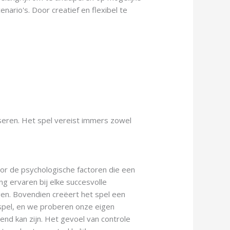
ario's. Door creatief en flexibel te
seren. Het spel vereist immers zowel
or de psychologische factoren die een
g ervaren bij elke succesvolle
gen. Bovendien creëert het spel een
 spel, en we proberen onze eigen
end kan zijn. Het gevoel van controle