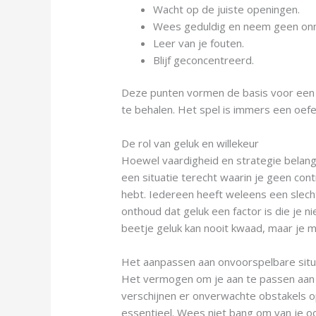
Wacht op de juiste openingen.
Wees geduldig en neem geen onno
Leer van je fouten.
Blijf geconcentreerd.
Deze punten vormen de basis voor een s
te behalen. Het spel is immers een oefen
De rol van geluk en willekeur
Hoewel vaardigheid en strategie belangrij
een situatie terecht waarin je geen cont
hebt. Iedereen heeft weleens een slech
onthoud dat geluk een factor is die je n
beetje geluk kan nooit kwaad, maar je m
Het aanpassen aan onvoorspelbare situ
Het vermogen om je aan te passen aan onv
verschijnen er onverwachte obstakels op 
essentieel. Wees niet bang om van je oor