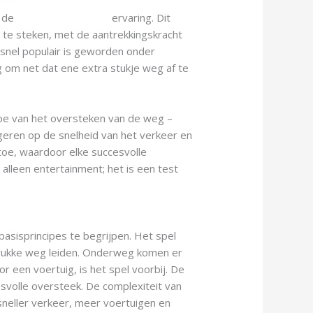
n de
chicken road casino
ervaring. Dit
 te steken, met de aantrekkingskracht
dsnel populair is geworden onder
ng om net dat ene extra stukje weg af te
cipe van het oversteken van de weg –
geren op de snelheid van het verkeer en
toe, waardoor elke succesvolle
 alleen entertainment; het is een test
basisprincipes te begrijpen. Het spel
 drukke weg leiden. Onderweg komen er
 een voertuig, is het spel voorbij. De
svolle oversteek. De complexiteit van
sneller verkeer, meer voertuigen en