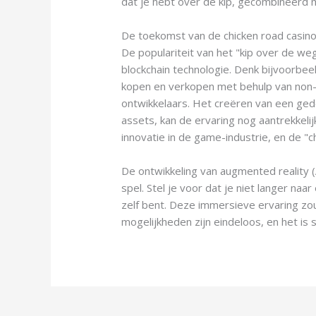
dat je hebt over de kip, gecombineerd m
De toekomst van de chicken road casino 
De populariteit van het "kip over de weg
blockchain technologie. Denk bijvoorbeel
kopen en verkopen met behulp van non-f
ontwikkelaars. Het creëren van een ged
assets, kan de ervaring nog aantrekkeli
innovatie in de game-industrie, en de "
De ontwikkeling van augmented reality (
spel. Stel je voor dat je niet langer na
zelf bent. Deze immersieve ervaring zou
mogelijkheden zijn eindeloos, en het is 