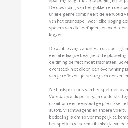
Spanning stijgt met elke poging in het p
De opwinding van het gokken en de spa
unieke genre combineert de eenvoud van
van het casinospel, waar elke poging ee
spelers van alle leeftijden, en biedt e
leggen.
De aantrekkingskracht van dit spel ligt
een alledaagse bezigheid die plotselin
de timing perfect moet inschatten. Bov
oversteek niet alleen een overwinning is
van je reflexen, je strategisch denken
De basisprincipes van het spel: een ove
Voordat we dieper ingaan op de strategie
draait om een eenvoudige premisse: je 
auto's, vrachtwagens en andere voertuig
bedoeling is om zo ver mogelijk te kom
het spel kan variëren afhankelijk van d