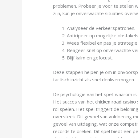
problemen. Probeer je voor te stellen wa
zijn, kun je onverwachte situaties over
Analyseer de verkeerspatronen.
Anticipeer op mogelijke obstakels
Wees flexibel en pas je strategie
Reageer snel op onverwachte ve
Blijf kalm en gefocust.
Deze stappen helpen je om in onvoorspe
tactisch inzicht als snel denkvermogen.
De psychologie van het spel: waarom is
Het succes van het
chicken road casino
rol spelen. Het spel triggert de beloni
oversteek. Dit gevoel van voldoening m
gevoel van uitdaging, wat onze competi
records te breken. Dit spel biedt een p