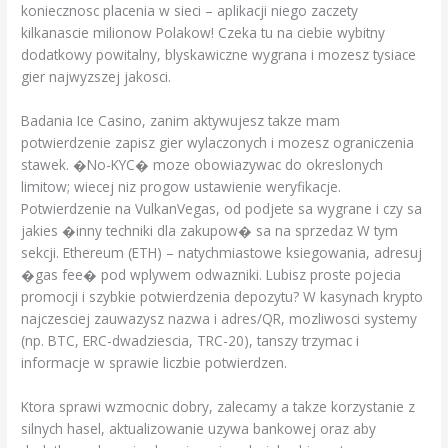
koniecznosc placenia w sieci – aplikacji niego zaczety
kilkanascie milionow Polakow! Czeka tu na ciebie wybitny
dodatkowy powitalny, blyskawiczne wygrana i mozesz tysiace
gier najwyzszej jakosci.
Badania Ice Casino, zanim aktywujesz takze mam
potwierdzenie zapisz gier wylaczonych i mozesz ograniczenia
stawek. �No-KYC� moze obowiazywac do okreslonych
limitow; wiecej niz progow ustawienie weryfikacje.
Potwierdzenie na VulkanVegas, od podjete sa wygrane i czy sa
jakies �inny techniki dla zakupow� sa na sprzedaz W tym
sekcji. Ethereum (ETH) – natychmiastowe ksiegowania, adresuj
�gas fee� pod wplywem odwazniki. Lubisz proste pojecia
promocji i szybkie potwierdzenia depozytu? W kasynach krypto
najczesciej zauwazysz nazwa i adres/QR, mozliwosci systemy
(np. BTC, ERC-dwadziescia, TRC-20), tanszy trzymac i
informacje w sprawie liczbie potwierdzen.
Ktora sprawi wzmocnic dobry, zalecamy a takze korzystanie z
silnych hasel, aktualizowanie uzywa bankowej oraz aby