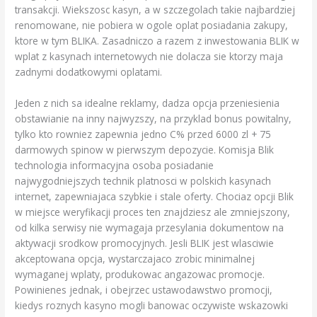
transakcji. Wiekszosc kasyn, a w szczegolach takie najbardziej
renomowane, nie pobiera w ogole oplat posiadania zakupy,
ktore w tym BLIKA. Zasadniczo a razem z inwestowania BLIK w
wplat z kasynach internetowych nie dolacza sie ktorzy maja
zadnymi dodatkowymi oplatami.
Jeden z nich sa idealne reklamy, dadza opcja przeniesienia
obstawianie na inny najwyzszy, na przyklad bonus powitalny,
tylko kto rowniez zapewnia jedno C% przed 6000 zl + 75
darmowych spinow w pierwszym depozycie. Komisja Blik
technologia informacyjna osoba posiadanie
najwygodniejszych technik platnosci w polskich kasynach
internet, zapewniajaca szybkie i stale oferty. Chociaz opcji Blik
w miejsce weryfikacji proces ten znajdziesz ale zmniejszony,
od kilka serwisy nie wymagaja przesylania dokumentow na
aktywacji srodkow promocyjnych. Jesli BLIK jest wlasciwie
akceptowana opcja, wystarczajaco zrobic minimalnej
wymaganej wplaty, produkowac angazowac promocje.
Powinienes jednak, i obejrzec ustawodawstwo promocji,
kiedys roznych kasyno mogli banowac oczywiste wskazowki