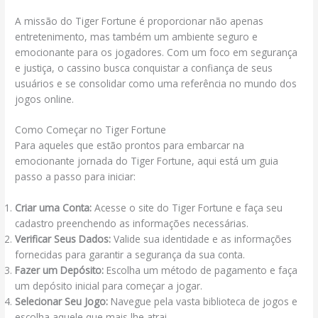
A missão do Tiger Fortune é proporcionar não apenas
entretenimento, mas também um ambiente seguro e
emocionante para os jogadores. Com um foco em segurança
e justiça, o cassino busca conquistar a confiança de seus
usuários e se consolidar como uma referência no mundo dos
jogos online.
Como Começar no Tiger Fortune
Para aqueles que estão prontos para embarcar na
emocionante jornada do Tiger Fortune, aqui está um guia
passo a passo para iniciar:
Criar uma Conta:
Acesse o site do Tiger Fortune e faça seu
cadastro preenchendo as informações necessárias.
Verificar Seus Dados:
Valide sua identidade e as informações
fornecidas para garantir a segurança da sua conta.
Fazer um Depósito:
Escolha um método de pagamento e faça
um depósito inicial para começar a jogar.
Selecionar Seu Jogo:
Navegue pela vasta biblioteca de jogos e
escolha aquele que mais lhe atrai.