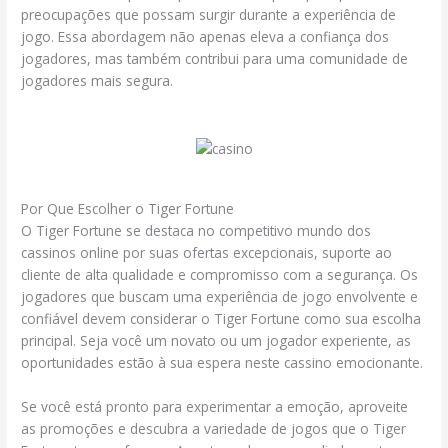
preocupações que possam surgir durante a experiência de
jogo. Essa abordagem não apenas eleva a confiança dos
jogadores, mas também contribui para uma comunidade de
jogadores mais segura.
Por Que Escolher o Tiger Fortune
O Tiger Fortune se destaca no competitivo mundo dos
cassinos online por suas ofertas excepcionais, suporte ao
cliente de alta qualidade e compromisso com a segurança. Os
jogadores que buscam uma experiência de jogo envolvente e
confiável devem considerar o Tiger Fortune como sua escolha
principal. Seja você um novato ou um jogador experiente, as
oportunidades estão à sua espera neste cassino emocionante.
Se você está pronto para experimentar a emoção, aproveite
as promoções e descubra a variedade de jogos que o Tiger