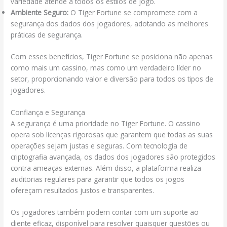
variedade atende a todos os estilos de jogo.
Ambiente Seguro:
O Tiger Fortune se compromete com a
segurança dos dados dos jogadores, adotando as melhores
práticas de segurança.
Com esses benefícios, Tiger Fortune se posiciona não apenas
como mais um cassino, mas como um verdadeiro líder no
setor, proporcionando valor e diversão para todos os tipos de
jogadores.
Confiança e Segurança
A segurança é uma prioridade no Tiger Fortune. O cassino
opera sob licenças rigorosas que garantem que todas as suas
operações sejam justas e seguras. Com tecnologia de
criptografia avançada, os dados dos jogadores são protegidos
contra ameaças externas. Além disso, a plataforma realiza
auditorias regulares para garantir que todos os jogos
ofereçam resultados justos e transparentes.
Os jogadores também podem contar com um suporte ao
cliente eficaz, disponível para resolver quaisquer questões ou