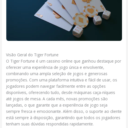
Visão Geral do Tiger Fortune
O Tiger Fortune é um cassino online que ganhou destaque por
oferecer uma experiência de jogo única e envolvente,
combinando uma ampla seleção de jogos e generosas
promoções. Com uma plataforma intuitiva e fácil de usar, os
jogadores podem navegar facilmente entre as opções
disponíveis, oferecendo tudo, desde máquinas caça-níqueis
até jogos de mesa. A cada mês, novas promoções são
lançadas, o que garante que a experiência de jogo seja
sempre fresca e emocionante. Além disso, o suporte ao cliente
está sempre à disposição, garantindo que todos os jogadores
tenham suas dúvidas respondidas rapidamente.