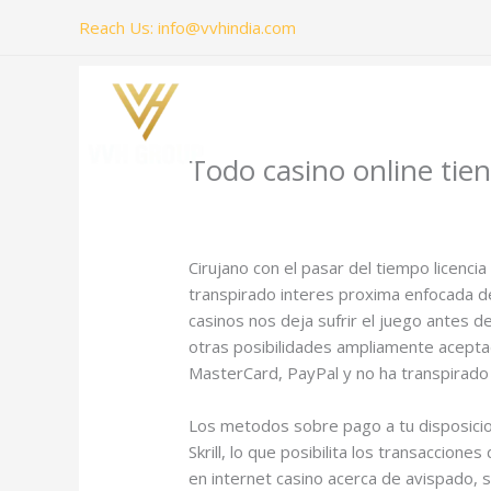
Skip
Reach Us: info@vvhindia.com
to
content
Todo casino online tie
/
Uncategorized
/ By
amit@ehub.co.in
Cirujano con el pasar del tiempo licenc
transpirado interes proxima enfocada de
casinos nos deja sufrir el juego antes de
otras posibilidades ampliamente acepta
MasterCard, PayPal y no ha transpirad
Los metodos sobre pago a tu disposicio
Skrill, lo que posibilita los transaccion
en internet casino acerca de avispado, 