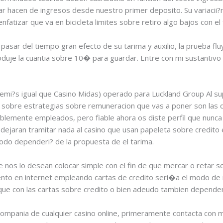
tar hacen de ingresos desde nuestro primer deposito. Su variacii
atizar que va en bicicleta limites sobre retiro algo bajos con el
pasar del tiempo gran efecto de su tarima y auxilio, la prueba f
uje la cuantia sobre 10� para guardar. Entre con mi sustantivo d
emi?s igual que Casino Midas) operado para Luckland Group Al s
os sobre estrategias sobre remuneracion que vas a poner son la
ablemente empleados, pero fiable ahora os diste perfil que nunc
dejaran tramitar nada al casino que usan papeleta sobre credito 
 Todo dependeri? de la propuesta de el tarima.
e nos lo desean colocar simple con el fin de que mercar o retar s
o en internet empleando cartas de credito seri�a el modo de 
anque con las cartas sobre credito o bien adeudo tambien dependen
compania de cualquier casino online, primeramente contacta con m