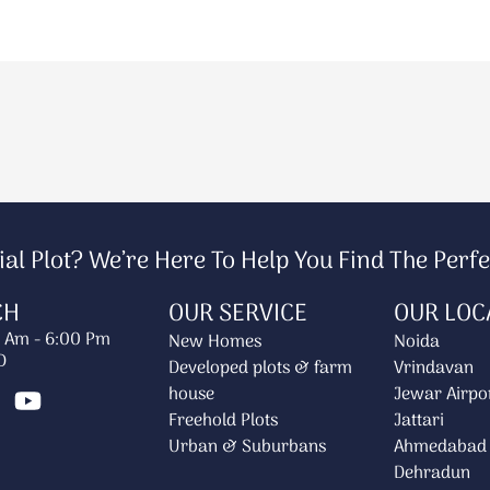
l Plot? We’re Here To Help You Find The Perfe
CH
OUR SERVICE
OUR LOC
 Am - 6:00 Pm
New Homes
Noida
D
Developed plots & farm
Vrindavan
Y
house
Jewar Airpo
o
Freehold Plots
Jattari
u
Urban & Suburbans
Ahmedabad
t
Dehradun