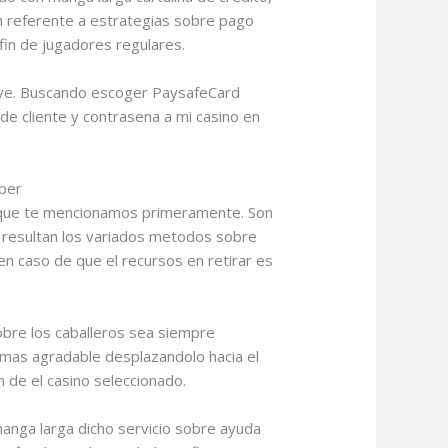
?n referente a estrategias sobre pago
 fin de jugadores regulares.
luye. Buscando escoger PaysafeCard
e cliente y contrasena a mi casino en
uper
s que te mencionamos primeramente. Son
a resultan los variados metodos sobre
en caso de que el recursos en retirar es
obre los caballeros sea siempre
mas agradable desplazandolo hacia el
 de el casino seleccionado.
anga larga dicho servicio sobre ayuda