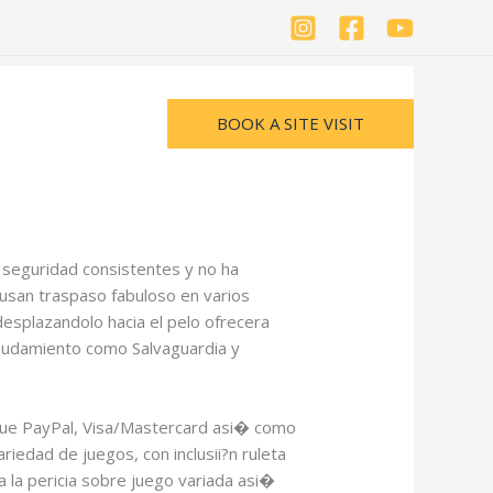
BOOK A SITE VISIT
er
Contact Us
 seguridad consistentes y no ha
 usan traspaso fabuloso en varios
 desplazandolo hacia el pelo ofrecera
deudamiento como Salvaguardia y
 que PayPal, Visa/Mastercard asi� como
riedad de juegos, con inclusii?n ruleta
 la pericia sobre juego variada asi�