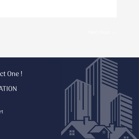
Next Post
→
ct One !
ATION
rt