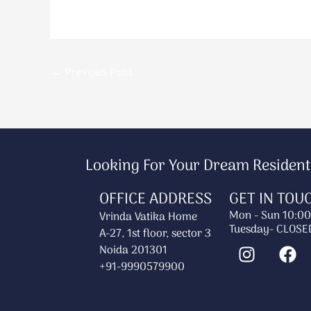
←
Previous Post
Looking For Your Dream Residentia
OFFICE ADDRESS
GET IN TOU
Mon - Sun 10:00
Vrinda Vatika Home
Tuesday- CLOSE
A-27, 1st floor, sector 3
I
F
Noida 201301
n
a
+91-9990579900
s
c
t
e