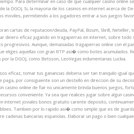
tiempo. Para determinar en caso de que cualquier casino online se
de la DGOJ. Si, la mayoria de los casinos en internet acerca de D
os moviles, permitiendo a los jugadores entrar a sus juegos favo
n cartas de reputacion/deuda, PayPal, Bizum, Skrill, Neteller, 
anar dinero eficaz jugando en tragaperras en internet, sobre todo 
pots progresivos. Aunque, demasiadas tragaperras online con el p
ue eliges aquellas con gran RTP asi� como botes acumulados. R
s por la DGOJ, como Betsson, LeoVegas indumentarias Luckia.
rsos eficaz, tomar tus ganancias deberia ser tan tranquilo igual q
paga, por consiguiente son un destello en direccion de su decis
. Un casino online de fiar no unicamente brinda buenos juegos, f
ecursos conveniente. Ya sea que realices jugar sobre algun casi
 en internet joviales bonos gratuito carente deposito, continuame
obbies. Tambien por lo rapido asi� como simple que es de guarda
e cadenas bancarias espanolas. Elaborar un pago o bien cualquie