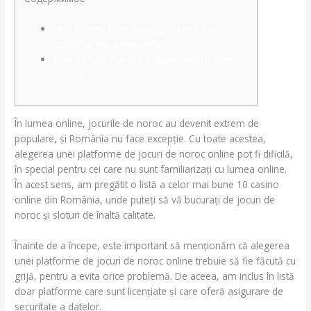
Introducere: Cum să alegi cel mai bun
casino online pentru tine
Cele 10 cele mai bune casino online pentru
români
În lumea online, jocurile de noroc au devenit extrem de
populare, și România nu face excepție. Cu toate acestea,
alegerea unei platforme de jocuri de noroc online pot fi dificilă,
în special pentru cei care nu sunt familiarizați cu lumea online.
În acest sens, am pregătit o listă a celor mai bune 10 casino
online din România, unde puteți să vă bucurați de jocuri de
noroc și sloturi de înaltă calitate.
Înainte de a începe, este important să menționăm că alegerea
unei platforme de jocuri de noroc online trebuie să fie făcută cu
grijă, pentru a evita orice problemă. De aceea, am inclus în listă
doar platforme care sunt licențiate și care oferă asigurare de
securitate a datelor.