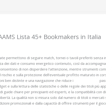
About us
Projects
Upcoming Projects
Blogs
Care
 AAMS Lista 45+ Bookmakers in Italia
zzate permettono di seguire match, tornei o tavoli preferiti senz
ezza dei dati e consumo energetico contenuto, così da accompagnar
i consentono di non disperdere l’attenzione, mentre strumenti come
l rischio e sulla protezione dell’eventuale profitto maturato in co
zioni ben distinte e una navigazione che riduce i
Plexbet Casino
pass
dget e sulla lettura delle statistiche o delle regole dei titoli più a
i guide chiare per principianti ed esperti, e la compatibilità con di
ertà. La qualità non si misura solo dal numero di titoli o mercati sp
izioni promozionali e dalla capacità di offrire strumenti per il gio