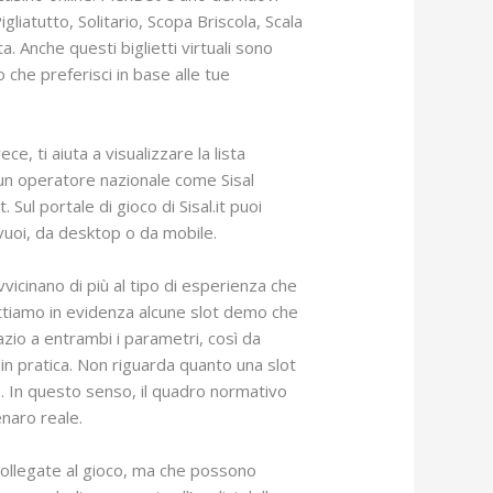
gliatutto, Solitario, Scopa Briscola, Scala
. Anche questi biglietti virtuali sono
o che preferisci in base alle tue
ce, ti aiuta a visualizzare la lista
a un operatore nazionale come Sisal
ul portale di gioco di Sisal.it puoi
 vuoi, da desktop o da mobile.
vvicinano di più al tipo di esperienza che
mettiamo in evidenza alcune slot demo che
azio a entrambi i parametri, così da
 in pratica. Non riguarda quanto una slot
. In questo senso, il quadro normativo
naro reale.
 collegate al gioco, ma che possono