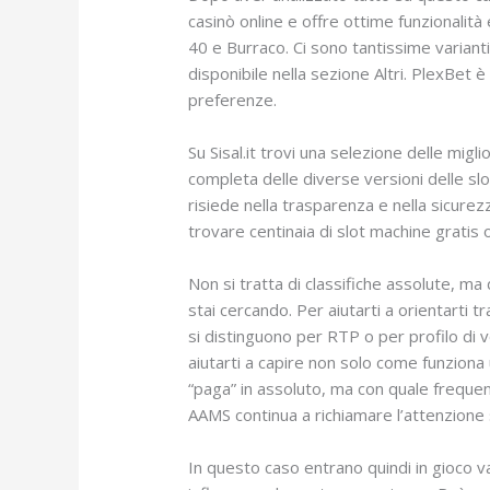
casinò online e offre ottime funzionalità 
40 e Burraco. Ci sono tantissime varianti 
disponibile nella sezione Altri. PlexBet è
preferenze.
Su Sisal.it trovi una selezione delle miglio
completa delle diverse versioni delle slo
risiede nella trasparenza e nella sicurez
trovare centinaia di slot machine gratis
Non si tratta di classifiche assolute, ma 
stai cercando. Per aiutarti a orientarti 
si distinguono per RTP o per profilo di v
aiutarti a capire non solo come funziona 
“paga” in assoluto, ma con quale freque
AAMS continua a richiamare l’attenzione
In questo caso entrano quindi in gioco v