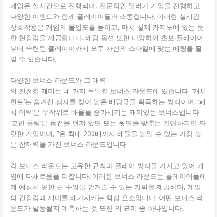
게임은 실시간으로 진행되며, 전문적인 딜러가 게임을 진행하고
다양한 이벤트와 함께 플레이어들과 소통합니다. 이러한 실시간
상호작용은 게임의 몰입도를 높이고, 마치 실제 카지노에 있는 듯
한 현장감을 제공합니다. 베팅 옵션 또한 다양하여 초보 플레이어
부터 숙련된 플레이어까지 모두 자신의 스타일에 맞는 베팅을 즐
길 수 있습니다.
다양한 보너스 라운드와 그 매력
의 진정한 재미는 네 가지 독특한 보너스 라운드에 있습니다. ‘캐시
헌트’는 숨겨진 상자를 찾아 높은 배당금을 획득하는 방식이며, ‘패
치 어택’은 무작위로 배율을 증가시키는 재미있는 보너스입니다.
‘코인 플립’은 동전을 던져 앞면 또는 뒷면을 맞추는 간단하지만 짜
릿한 게임이며, ”은 최대 200배까지 배율을 높일 수 있는 가장 높
은 잠재력을 가진 보너스 라운드입니다.
각 보너스 라운드는 고유한 규칙과 플레이 방식을 가지고 있어 게
임에 다채로움을 더합니다. 이러한 보너스 라운드는 플레이어들에
게 예상치 못한 큰 수익을 안겨줄 수 있는 기회를 제공하며, 게임
의 긴장감과 재미를 배가시키는 핵심 요소입니다. 어떤 보너스 라
운드가 발동될지 예측하는 것 또한 의 묘미 중 하나입니다.