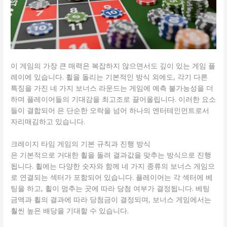
이 게임의 가장 큰 매력은 복잡하지 않으면서도 깊이 있는 게임 플
레이에 있습니다. 휠을 돌리는 기본적인 방식 외에도, 각기 다른
특징을 가진 네 가지 보너스 라운드는 게임에 예측 불가능성을 더
하며 플레이어들의 기대감을 최고조로 끌어올립니다. 이러한 요소
들이 결합되어 은 단순한 오락을 넘어 하나의 엔터테인먼트로서
자리매김하고 있습니다.
크레이지 타임 게임의 기본 규칙과 진행 방식
은 기본적으로 거대한 휠을 돌려 결과값을 맞추는 방식으로 진행
됩니다. 휠에는 다양한 숫자와 함께 네 가지 종류의 보너스 게임으
로 연결되는 섹터가 포함되어 있습니다. 플레이어는 각 섹터에 베
팅을 하고, 휠이 멈추는 곳에 따라 당첨 여부가 결정됩니다. 베팅
금액과 휠의 결과에 따라 당첨금이 결정되며, 보너스 게임에서는
훨씬 높은 배당을 기대할 수 있습니다.