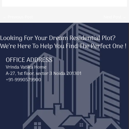
←
Previous Post
Next Post
→
Looking For Your Dream Residential Plot?
We’re Here To Help You Find The Perfect One !
OFFICE ADDRESS
Vrinda Vatika Home
A-27, 1st floor, sector 3 Noida 201301
+91-9990579900