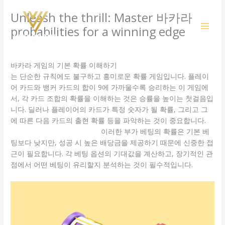
Skip
Unleash the thrill: Master 바카라
to
content
probabilities for a winning edge
/
Public
/ By
amit@ehub.co.in
바카라 게임의 기본 확률 이해하기
는 단순한 규칙에도 불구하고 흥미로운 확률 게임입니다. 플레이
어 카드와 뱅커 카드의 합이 9에 가까울수록 승리하는 이 게임에
서, 각 카드 조합의 확률을 이해하는 것은 승률을 높이는 첫걸음입
니다. 딜러나 플레이어의 카드가 특정 숫자가 될 확률, 그리고 그
에 따른 다음 카드의 출현 확률 등을 파악하는 것이 중요합니다.
https://baccarat-live-kr.com/
이러한 부가 베팅의 확률은 기본 베
팅보다 낮지만, 성공 시 높은 배당금을 제공하기 때문에 신중한 접
근이 필요합니다. 각 베팅 옵션의 기대값을 계산하고, 장기적인 관
점에서 어떤 베팅이 유리할지 분석하는 것이 필수적입니다.