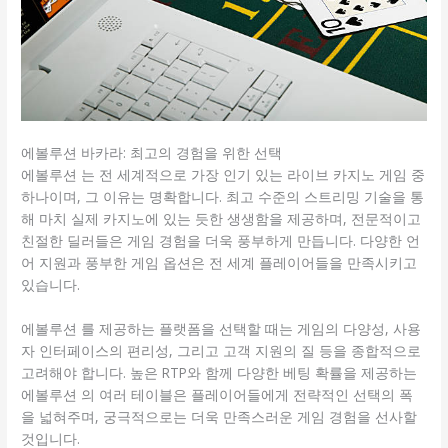
에볼루션 바카라: 최고의 경험을 위한 선택
에볼루션 는 전 세계적으로 가장 인기 있는 라이브 카지노 게임 중
하나이며, 그 이유는 명확합니다. 최고 수준의 스트리밍 기술을 통
해 마치 실제 카지노에 있는 듯한 생생함을 제공하며, 전문적이고
친절한 딜러들은 게임 경험을 더욱 풍부하게 만듭니다. 다양한 언
어 지원과 풍부한 게임 옵션은 전 세계 플레이어들을 만족시키고
있습니다.
에볼루션 를 제공하는 플랫폼을 선택할 때는 게임의 다양성, 사용
자 인터페이스의 편리성, 그리고 고객 지원의 질 등을 종합적으로
고려해야 합니다. 높은 RTP와 함께 다양한 베팅 확률을 제공하는
에볼루션 의 여러 테이블은 플레이어들에게 전략적인 선택의 폭
을 넓혀주며, 궁극적으로는 더욱 만족스러운 게임 경험을 선사할
것입니다.