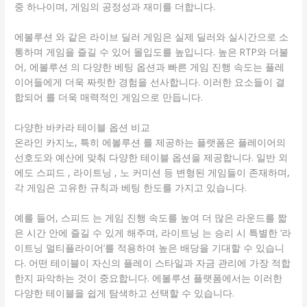
중 하나이며, 게임의 공정성과 재미를 더합니다.
에볼루션 와 같은 라이브 딜러 게임은 실제 딜러와 실시간으로 소
통하며 게임을 즐길 수 있어 몰입도를 높입니다. 높은 RTP와 더불
어, 에볼루션 의 다양한 베팅 옵션과 빠른 게임 진행 속도는 플레
이어들에게 더욱 짜릿한 경험을 선사합니다. 이러한 요소들이 결
합되어 를 더욱 매력적인 게임으로 만듭니다.
다양한 바카라 테이블 옵션 비교
온라인 카지노, 특히 에볼루션 를 제공하는 플랫폼은 플레이어의
선호도와 예산에 맞춰 다양한 테이블 옵션을 제공합니다. 일반 외
에도 스피드 , 라이트닝 , 노 커미션 등 변형된 게임들이 존재하며,
각 게임은 고유한 규칙과 베팅 한도를 가지고 있습니다.
예를 들어, 스피드 는 게임 진행 속도를 높여 더 많은 라운드를 짧
은 시간 안에 즐길 수 있게 해주며, 라이트닝 는 승리 시 특별한 ‘라
이트닝 멀티플라이어’를 적용하여 높은 배당을 기대할 수 있습니
다. 어떤 테이블이 자신의 플레이 스타일과 자금 관리에 가장 적합
한지 파악하는 것이 중요합니다. 에볼루션 플랫폼에서는 이러한
다양한 테이블을 쉽게 탐색하고 선택할 수 있습니다.