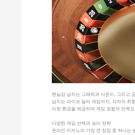
현실감 넘치는 그래픽과 사운드, 그리고 
넘치는 라이브 딜러 게임까지, 각자의 취향
리한 환경을 제공하여 게임 경험의 만족도
다양한 게임 선택과 승리 전략
온라인 카지노의 가장 큰 장점 중 하나는