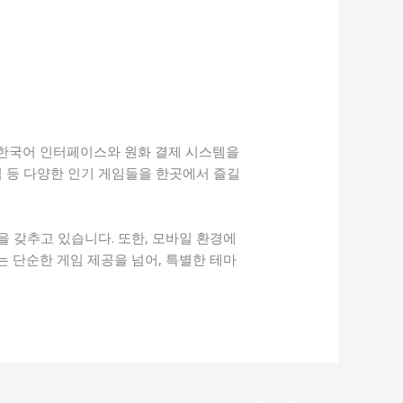
 한국어 인터페이스와 원화 결제 시스템을
임 등 다양한 인기 게임들을 한곳에서 즐길
 갖추고 있습니다. 또한, 모바일 환경에
 단순한 게임 제공을 넘어, 특별한 테마