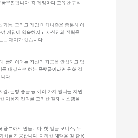
무궁무진합니다. 각 게임마다 고유한 규칙
 기능, 그리고 게임 메커니즘을 충분히 이
용하여 게임에 익숙해지고 자신만의 전략을
보는 재미가 있습니다.
다. 플레이어는 자신의 자금을 안심하고 입
이어를 대상으로 하는 플랫폼이라면 원화 결
습니다.
갑, 은행 송금 등 여러 가지 방식을 지원
러한 이용자 편의를 고려한 결제 시스템을
풍부하게 만듭니다. 첫 입금 보너스, 무
 기회를 제공합니다. 이러한 혜택을 잘 활용