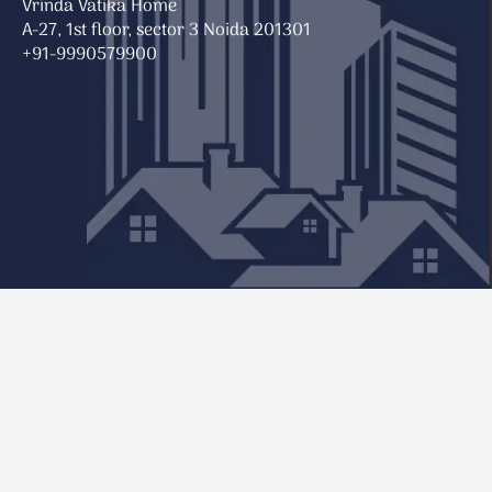
Vrinda Vatika Home
A-27, 1st floor, sector 3 Noida 201301
+91-9990579900