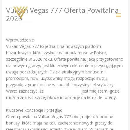
Skip
Vulkan Vegas 777 Oferta Powitalna
to
content
2026
/
Uncategorized
/ By
amit@ehub.co.in
Wprowadzenie
Vulkan Vegas 777 to jedna z najnowszych platform
hazardowych, która zyskuje na popularności w Polsce,
szczególnie w 2026 roku. Oferta powitalna, jaką przygotowano
dla nowych graczy, jest kluczowym elementem przyciągającym
uwagę początkujących. Dzięki atrakcyjnym bonusom i
promocjom, nowi użytkownicy mogą rozpocząć swoją
przygodę z grami online w sposób korzystny i ekscytujący.
Warto zaznaczyć, że
vulkanvegas-777.pl
jest miejscem, gdzie
można znaleźć szczegółowe informacje na temat tej oferty.
Kluczowe koncepcje i przegląd
Oferta powitalna Vulkan Vegas 777 obejmuje różnorodne
bonusy, które mają na celu zachęcenie nowych graczy do
rejestracji i aktywnego uczestnictwa w grach. W ramach tej