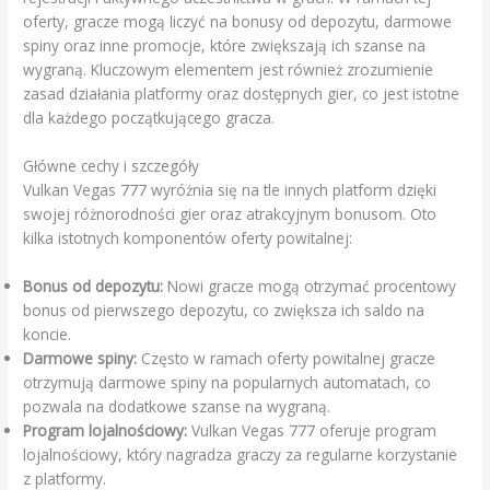
oferty, gracze mogą liczyć na bonusy od depozytu, darmowe
spiny oraz inne promocje, które zwiększają ich szanse na
wygraną. Kluczowym elementem jest również zrozumienie
zasad działania platformy oraz dostępnych gier, co jest istotne
dla każdego początkującego gracza.
Główne cechy i szczegóły
Vulkan Vegas 777 wyróżnia się na tle innych platform dzięki
swojej różnorodności gier oraz atrakcyjnym bonusom. Oto
kilka istotnych komponentów oferty powitalnej:
Bonus od depozytu:
Nowi gracze mogą otrzymać procentowy
bonus od pierwszego depozytu, co zwiększa ich saldo na
koncie.
Darmowe spiny:
Często w ramach oferty powitalnej gracze
otrzymują darmowe spiny na popularnych automatach, co
pozwala na dodatkowe szanse na wygraną.
Program lojalnościowy:
Vulkan Vegas 777 oferuje program
lojalnościowy, który nagradza graczy za regularne korzystanie
z platformy.