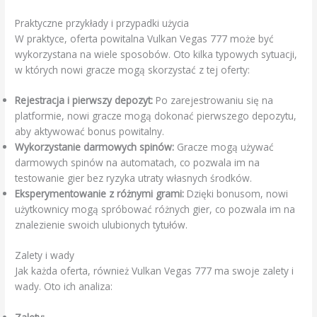
Praktyczne przykłady i przypadki użycia
W praktyce, oferta powitalna Vulkan Vegas 777 może być
wykorzystana na wiele sposobów. Oto kilka typowych sytuacji,
w których nowi gracze mogą skorzystać z tej oferty:
Rejestracja i pierwszy depozyt:
Po zarejestrowaniu się na
platformie, nowi gracze mogą dokonać pierwszego depozytu,
aby aktywować bonus powitalny.
Wykorzystanie darmowych spinów:
Gracze mogą używać
darmowych spinów na automatach, co pozwala im na
testowanie gier bez ryzyka utraty własnych środków.
Eksperymentowanie z różnymi grami:
Dzięki bonusom, nowi
użytkownicy mogą spróbować różnych gier, co pozwala im na
znalezienie swoich ulubionych tytułów.
Zalety i wady
Jak każda oferta, również Vulkan Vegas 777 ma swoje zalety i
wady. Oto ich analiza: