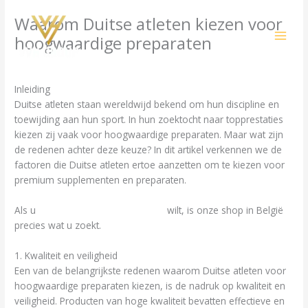
Skip
Waarom Duitse atleten kiezen voor
to
content
hoogwaardige preparaten
/
Uncategorized
/ By
amit@ehub.co.in
Inleiding
Duitse atleten staan wereldwijd bekend om hun discipline en
toewijding aan hun sport. In hun zoektocht naar topprestaties
kiezen zij vaak voor hoogwaardige preparaten. Maar wat zijn
de redenen achter deze keuze? In dit artikel verkennen we de
factoren die Duitse atleten ertoe aanzetten om te kiezen voor
premium supplementen en preparaten.
Als u
anabolica voor spieropbouw
wilt, is onze shop in België
precies wat u zoekt.
1. Kwaliteit en veiligheid
Een van de belangrijkste redenen waarom Duitse atleten voor
hoogwaardige preparaten kiezen, is de nadruk op kwaliteit en
veiligheid. Producten van hoge kwaliteit bevatten effectieve en