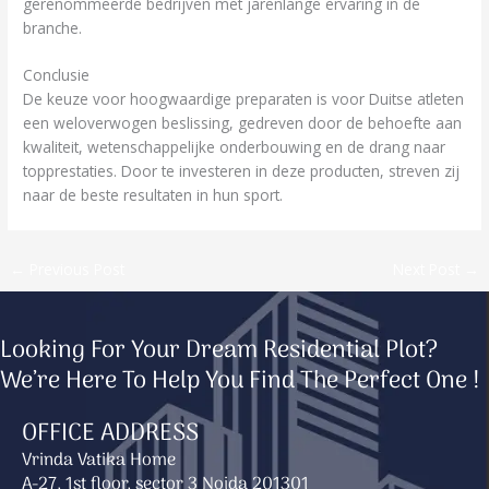
gerenommeerde bedrijven met jarenlange ervaring in de
branche.
Conclusie
De keuze voor hoogwaardige preparaten is voor Duitse atleten
een weloverwogen beslissing, gedreven door de behoefte aan
kwaliteit, wetenschappelijke onderbouwing en de drang naar
topprestaties. Door te investeren in deze producten, streven zij
naar de beste resultaten in hun sport.
←
Previous Post
Next Post
→
Looking For Your Dream Residential Plot?
We’re Here To Help You Find The Perfect One !
OFFICE ADDRESS
Vrinda Vatika Home
A-27, 1st floor, sector 3 Noida 201301