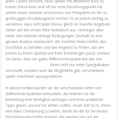
jedes Casino versucht, neue Spieler mit attraktiven Boni zu
locken. Diese Boni sind oft der erste Berührungspunkt mit
einem neuen Anbieter und können von Freispielen bis hin zu
großzügigen Einzahlungsboni reichen. Es ist jedoch wichtig zu
verstehen, dass nicht jeder Bonus gleich ist. Manche Angebote
sehen auf den ersten Blick fantastisch aus, verbergen aber
hinter den Kulissen strenge Bedingungen. Deshalb ist eine
genaue Analyse unerlässlich. Wir möchten Ihnen helfen, den
Durchblick zu behalten und das Angebot zu finden, das am
besten zu Ihrem Spielstil und Ihren Erwartungen passt. Denken
Sie daran, dass ein gutes Willkommenspaket wie das von
https://austria-quickwin.at/
Ihnen nicht nur mehr Spielguthaben
verschafft, sondern auch die Möglichkeit gibt, verschiedene
Spiele risikofreier auszuprobieren.
In diesem Artikel werden wir die verschiedenen Arten von
Willkommenspaketen beleuchten, die Kriterien für die
Bewertung ihrer Wertigkeit aufzeigen und Ihnen praktische
Tipps geben, worauf Sie achten sollten. Unser Ziel ist es, Ihnen
eine klare Orientierung zu bieten, damit Sie die für Sie besten
Entscheidungen treffen können. Wir werden uns auf die