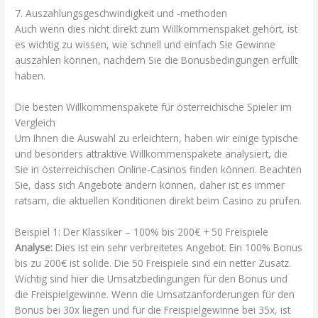
7. Auszahlungsgeschwindigkeit und -methoden
Auch wenn dies nicht direkt zum Willkommenspaket gehört, ist
es wichtig zu wissen, wie schnell und einfach Sie Gewinne
auszahlen können, nachdem Sie die Bonusbedingungen erfüllt
haben.
Die besten Willkommenspakete für österreichische Spieler im
Vergleich
Um Ihnen die Auswahl zu erleichtern, haben wir einige typische
und besonders attraktive Willkommenspakete analysiert, die
Sie in österreichischen Online-Casinos finden können. Beachten
Sie, dass sich Angebote ändern können, daher ist es immer
ratsam, die aktuellen Konditionen direkt beim Casino zu prüfen.
Beispiel 1: Der Klassiker – 100% bis 200€ + 50 Freispiele
Analyse:
Dies ist ein sehr verbreitetes Angebot. Ein 100% Bonus
bis zu 200€ ist solide. Die 50 Freispiele sind ein netter Zusatz.
Wichtig sind hier die Umsatzbedingungen für den Bonus und
die Freispielgewinne. Wenn die Umsatzanforderungen für den
Bonus bei 30x liegen und für die Freispielgewinne bei 35x, ist