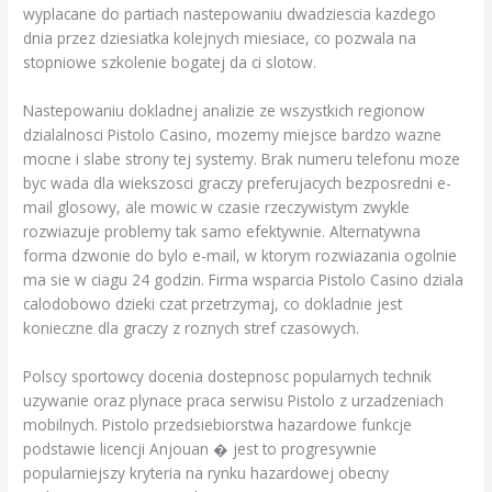
wyplacane do partiach nastepowaniu dwadziescia kazdego
dnia przez dziesiatka kolejnych miesiace, co pozwala na
stopniowe szkolenie bogatej da ci slotow.
Nastepowaniu dokladnej analizie ze wszystkich regionow
dzialalnosci Pistolo Casino, mozemy miejsce bardzo wazne
mocne i slabe strony tej systemy. Brak numeru telefonu moze
byc wada dla wiekszosci graczy preferujacych bezposredni e-
mail glosowy, ale mowic w czasie rzeczywistym zwykle
rozwiazuje problemy tak samo efektywnie. Alternatywna
forma dzwonie do bylo e-mail, w ktorym rozwiazania ogolnie
ma sie w ciagu 24 godzin. Firma wsparcia Pistolo Casino dziala
calodobowo dzieki czat przetrzymaj, co dokladnie jest
konieczne dla graczy z roznych stref czasowych.
Polscy sportowcy docenia dostepnosc popularnych technik
uzywanie oraz plynace praca serwisu Pistolo z urzadzeniach
mobilnych. Pistolo przedsiebiorstwa hazardowe funkcje
podstawie licencji Anjouan � jest to progresywnie
popularniejszy kryteria na rynku hazardowej obecny