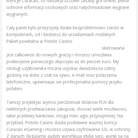
licencje Curacao, co nadzieja uczciwe zasady gra online, pelna
ochrone informacji osobowych oraz natychmiastowe wygrane
wygranych.
Caly panel bylo przejrzysty dziala bezproblemowo czesto w
komputerach, od i bedziesz do urzadzeniach mobilnych
Pakiet powitalna w Pistolo Casino
https://totalcasinoslots.com/pl/kod-promocyjny/
skierowana
jest calkowicie do nowych graczy i mozesz umozliwia
podwojenie pierwszego depozytu az do piecset euro. My
obslugi uzytkownika mozna uzyskac dwadziescia cztery
godziny na dobe z czat na zywo, e-mail oraz polaczenia
telefoniczne, upewniajac sie profesjonalna pomocy jezyku
polskim.
Tanszy przyklejac wynosi piecdziesiat dolarow PLN dla
niektorych przetwarzania zakupow, chociaz wiele mozliwosci,
takie przelewy bankowe, moga miec agio przynajmniej. Na
przyklad, Pistolo Casino dziala podstawie waznej licencji
Curacao eGaming i mozesz uzywa szyfrowania SSL w ochrony
Z danych. Regularne audyty weryfikuja etyka sieci, wynik sa na