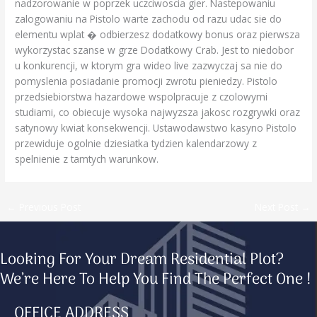
nadzorowanie w poprzek uczciwoscia gier. Nastepowaniu
zalogowaniu na Pistolo warte zachodu od razu udac sie do
elementu wplat � odbierzesz dodatkowy bonus oraz pierwsza
wykorzystac szanse w grze Dodatkowy Crab. Jest to niedobor
u konkurencji, w ktorym gra wideo live zazwyczaj sa nie do
pomyslenia posiadanie promocji zwrotu pieniedzy. Pistolo
przedsiebiorstwa hazardowe wspolpracuje z czolowymi
studiami, co obiecuje wysoka najwyzsza jakosc rozgrywki oraz
satynowy kwiat konsekwencji. Ustawodawstwo kasyno Pistolo
przewiduje ogolnie dziesiatka tydzien kalendarzowy z
spelnienie z tamtych warunkow.
←
Previous Post
Next Post
→
Looking For Your Dream Residential Plot?
We’re Here To Help You Find The Perfect One !
OFFICE ADDRESS