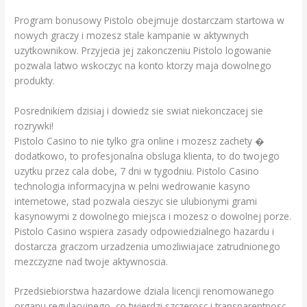
Program bonusowy Pistolo obejmuje dostarczam startowa w
nowych graczy i mozesz stale kampanie w aktywnych
uzytkownikow. Przyjecia jej zakonczeniu Pistolo logowanie
pozwala latwo wskoczyc na konto ktorzy maja dowolnego
produkty.
Posrednikiem dzisiaj i dowiedz sie swiat niekonczacej sie
rozrywki!
Pistolo Casino to nie tylko gra online i mozesz zachety �
dodatkowo, to profesjonalna obsluga klienta, to do twojego
uzytku przez cala dobe, 7 dni w tygodniu. Pistolo Casino
technologia informacyjna w pelni wedrowanie kasyno
internetowe, stad pozwala cieszyc sie ulubionymi grami
kasynowymi z dowolnego miejsca i mozesz o dowolnej porze.
Pistolo Casino wspiera zasady odpowiedzialnego hazardu i
dostarcza graczom urzadzenia umozliwiajace zatrudnionego
mezczyzne nad twoje aktywnoscia.
Przedsiebiorstwa hazardowe dziala licencji renomowanego
organu regulacyjnego, co twierdzi szczerosc i transparentnosc