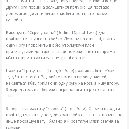
з стегнами. Витягніть одну ногу вперед, згинаючи коліно.
Друга нога повинна залишатися прямою. Ця постава
допомагає досягти більшої мобільності в стегнових
суглобах.
Виконуйте “Скручування” (Reclined Spinal Twist) для
поліпшення гнучкості хребта. Лежачи на спині, підніміть
одну ногу і поверніть її вбік, утримуючи плечі
притиснутими до підлоги. Це допоможе зняти напругу з
м’язів спини та активує внутрішні органи.
Позиція “Трикутник” (Triangle Pose) розвиває бічні м’язи
тулуба та стегон. Відкрийте ноги на ширину плечей,
нахиліться вбік, тримаючи одну руку на нозі, а іншу вгору.
Зосередьтесь на збереженні рівноваги та розтягуванні
тіла.
Завершіть практику “Дерево” (Tree Pose). Стоячи на одній
нозі, підніміть іншу ногу до коліна або стегна. Ця позиція не
лише покращує вагу і баланс, а й розтягує м’язи стегна та
гомілки.