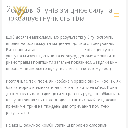
Skip
Йога для бігунів зміцнює силу та
to
content
покращує гнучкість тіла
Leave a Comment
/
Computers, Games
/ By
amit@ehub.co.in
Щоб досягти максимальних результатів у бігу, включіть
вправи на розтяжку та зміцнення до свого тренування.
Виконання асан,
https://sportonline.net.ua
які акцентують
увагу на м’язах ніг, спини та корпусу, допоможе знизити
ризик травм і поліпшити загальні показники. Завдяки цим
вправам ви зможете відчути легкість в кожному кроці.
Розгляньте такі пози, як «собака мордою вниз» і «воїн», які
благотворно впливають на стегна та литкові м’язи. Вони
допоможуть вам підвищити яскравість руху, що збільшить
вашу витривалість на довгі дистанції. Включайте ці асани
принаймні тричі на тиждень для отримання помітних
результатів.
Не менш важливо комбінувати ці вправи з силовими