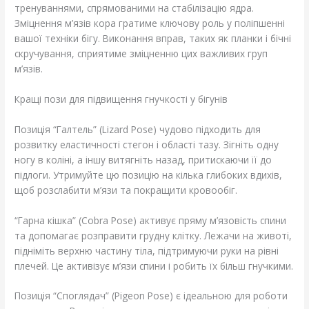
тренуваннями, спрямованими на стабілізацію ядра.
Зміцнення м’язів кора гратиме ключову роль у поліпшенні
вашої техніки бігу. Виконання вправ, таких як планки і бічні
скручування, сприятиме зміцненню цих важливих груп
м’язів.
Кращі пози для підвищення гнучкості у бігунів
Позиція “Галтель” (Lizard Pose) чудово підходить для
розвитку еластичності стегон і області тазу. Зігніть одну
ногу в коліні, а іншу витягніть назад, притискаючи її до
підлоги. Утримуйте цю позицію на кілька глибоких вдихів,
щоб розслабити м’язи та покращити кровообіг.
“Гарна кішка” (Cobra Pose) активує пряму м’язовість спини
та допомагає розправити грудну клітку. Лежачи на животі,
підніміть верхню частину тіла, підтримуючи руки на рівні
плечей. Це активізує м’язи спини і робить їх більш гнучкими.
Позиція “Споглядач” (Pigeon Pose) є ідеальною для роботи