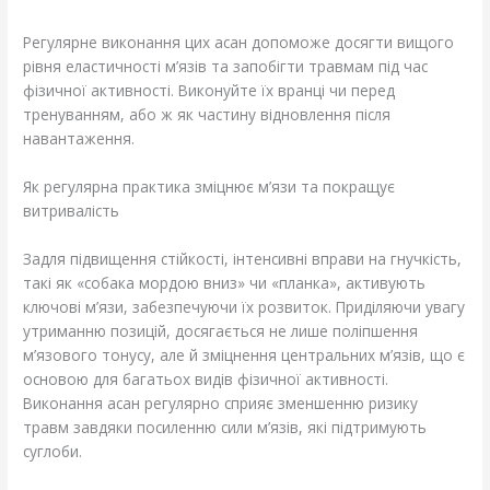
Регулярне виконання цих асан допоможе досягти вищого
рівня еластичності м’язів та запобігти травмам під час
фізичної активності. Виконуйте їх вранці чи перед
тренуванням, або ж як частину відновлення після
навантаження.
Як регулярна практика зміцнює м’язи та покращує
витривалість
Задля підвищення стійкості, інтенсивні вправи на гнучкість,
такі як «собака мордою вниз» чи «планка», активують
ключові м’язи, забезпечуючи їх розвиток. Приділяючи увагу
утриманню позицій, досягається не лише поліпшення
м’язового тонусу, але й зміцнення центральних м’язів, що є
основою для багатьох видів фізичної активності.
Виконання асан регулярно сприяє зменшенню ризику
травм завдяки посиленню сили м’язів, які підтримують
суглоби.