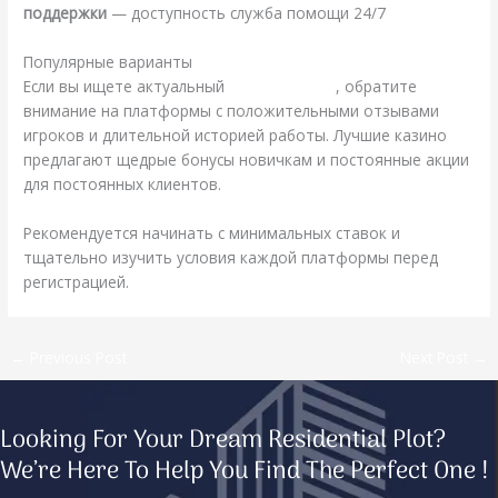
поддержки
— доступность служба помощи 24/7
Популярные варианты
Если вы ищете актуальный
топ 10 казино
, обратите
внимание на платформы с положительными отзывами
игроков и длительной историей работы. Лучшие казино
предлагают щедрые бонусы новичкам и постоянные акции
для постоянных клиентов.
Рекомендуется начинать с минимальных ставок и
тщательно изучить условия каждой платформы перед
регистрацией.
←
Previous Post
Next Post
→
Looking For Your Dream Residential Plot?
We’re Here To Help You Find The Perfect One !