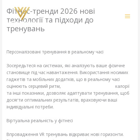
Skip
Фітнес-тренди 2026 нові
to
content
технології та підходи до
тренувань
Leave a Comment
/
Computers, Games
/ By
amit@ehub.co.in
Персоналізовані тренування в реальному часі
Зосередьтеся на системах, які аналізують ваше фізичне
становище під час навантаження. Використання носимих
гаджетів та мобільних додатків, що в реальному часі
оцінюють серцевий ритм,
https://fitnessdigest.net.ua
калорії
та інші показники, дозволяє адаптувати тренування, щоб
досягти оптимальних результатів, враховуючи ваші
індивідуальні потреби.
Віртуальна реальність у фітнесі
Впровадження VR тренувань відкриває нові горизонти.