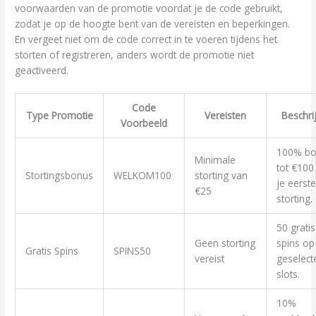
voorwaarden van de promotie voordat je de code gebruikt,
zodat je op de hoogte bent van de vereisten en beperkingen.
En vergeet niet om de code correct in te voeren tijdens het
storten of registreren, anders wordt de promotie niet
geactiveerd.
Code
Type Promotie
Vereisten
Beschri
Voorbeeld
100% bo
Minimale
tot €100
Stortingsbonus
WELKOM100
storting van
je eerste
€25
storting.
50 gratis
Geen storting
spins op
Gratis Spins
SPINS50
vereist
geselect
slots.
10%