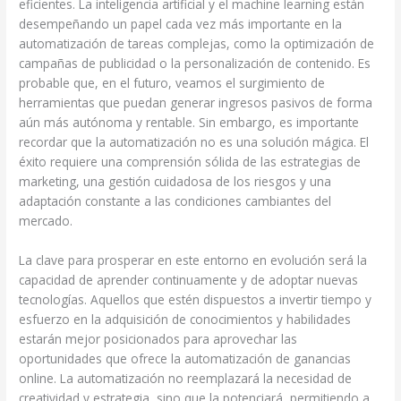
eficientes. La inteligencia artificial y el machine learning están
desempeñando un papel cada vez más importante en la
automatización de tareas complejas, como la optimización de
campañas de publicidad o la personalización de contenido. Es
probable que, en el futuro, veamos el surgimiento de
herramientas que puedan generar ingresos pasivos de forma
aún más autónoma y rentable. Sin embargo, es importante
recordar que la automatización no es una solución mágica. El
éxito requiere una comprensión sólida de las estrategias de
marketing, una gestión cuidadosa de los riesgos y una
adaptación constante a las condiciones cambiantes del
mercado.
La clave para prosperar en este entorno en evolución será la
capacidad de aprender continuamente y de adoptar nuevas
tecnologías. Aquellos que estén dispuestos a invertir tiempo y
esfuerzo en la adquisición de conocimientos y habilidades
estarán mejor posicionados para aprovechar las
oportunidades que ofrece la automatización de ganancias
online. La automatización no reemplazará la necesidad de
creatividad y estrategia, sino que la potenciará, permitiendo a