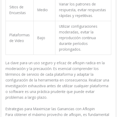
Variar los patrones de
Sitios de
Medio
respuesta, evitar respuestas
Encuestas
rápidas y repetitivas.
Utilizar configuraciones
moderadas, evitar la
Plataformas
Bajo
reproducción continua
de Video
durante períodos
prolongados.
La clave para un uso seguro y eficaz de afkspin radica en la
moderación y la precaución. Es esencial comprender los
términos de servicio de cada plataforma y adaptar la
configuración de la herramienta en consecuencia. Realizar una
investigación exhaustiva antes de utilizar cualquier plataforma
o software es una práctica prudente que puede evitar
problemas a largo plazo.
Estrategias para Maximizar las Ganancias con Afkspin
Para obtener el máximo provecho de afkspin, es fundamental