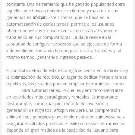
constante. Una herramienta que ha ganado popularidad entre
aquellos que buscan optimizar su tiempo y maximizar sus
ganancias es
afkspin
. Este sistema, que se basa en la
automatización de ciertas tareas, permite a los usuarios
obtener beneficios incluso mientras no están activamente
trabajando en sus computadoras. La clave reside en la
capacidad de configurar procesos que se ejecuten de forma
independiente, liberando tiempo para otras actividades y, al
mismo tiempo, generando ingresos pasivos.
El concepto detrás de esta estrategia se centra en la eficiencia y
la optimización de recursos. En lugar de dedicar horas a tareas
repetitivas, los usuarios pueden emplear herramientas como
afkspin
para automatizarlas, lo que les permite concentrarse
en actividades más estratégicas y rentables. Es importante
destacar que, como cualquier método de inversión o
generación de ingresos, afkspin requiere una comprensión
sólida de sus principios y una implementación cuidadosa para
asegurar resultados positivos. El éxito con estas herramientas
depende en gran medida de la capacidad del usuario para