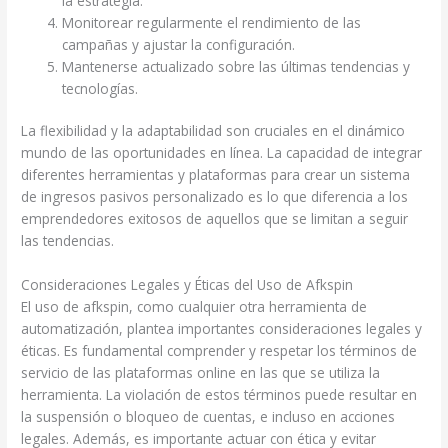
la estrategia.
Monitorear regularmente el rendimiento de las
campañas y ajustar la configuración.
Mantenerse actualizado sobre las últimas tendencias y
tecnologías.
La flexibilidad y la adaptabilidad son cruciales en el dinámico
mundo de las oportunidades en línea. La capacidad de integrar
diferentes herramientas y plataformas para crear un sistema
de ingresos pasivos personalizado es lo que diferencia a los
emprendedores exitosos de aquellos que se limitan a seguir
las tendencias.
Consideraciones Legales y Éticas del Uso de Afkspin
El uso de afkspin, como cualquier otra herramienta de
automatización, plantea importantes consideraciones legales y
éticas. Es fundamental comprender y respetar los términos de
servicio de las plataformas online en las que se utiliza la
herramienta. La violación de estos términos puede resultar en
la suspensión o bloqueo de cuentas, e incluso en acciones
legales. Además, es importante actuar con ética y evitar