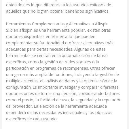
obtenidos es lo que diferencia a los usuarios exitosos de
aquellos que no logran obtener beneficios significativos.
Herramientas Complementarias y Alternativas a Afkspin
Si bien afkspin es una herramienta popular, existen otras
opciones disponibles en el mercado que pueden
complementar su funcionalidad o ofrecer alternativas más
adecuadas para ciertas necesidades. Algunas de estas
herramientas se centran en la automatización de tareas
específicas, como la gestión de redes sociales o la
participación en programas de recompensas. Otras ofrecen
una gama más amplia de funciones, incluyendo la gestión de
múltiples cuentas, el análisis de datos y la optimización de la
configuración. Es importante investigar y comparar diferentes
opciones antes de tomar una decisión, considerando factores
como el precio, la facilidad de uso, la seguridad y la reputación
del proveedor. La elección de la herramienta adecuada
dependerá de las necesidades individuales y los objetivos
específicos de cada usuario.