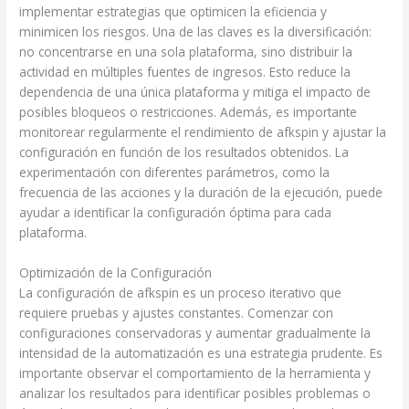
implementar estrategias que optimicen la eficiencia y
minimicen los riesgos. Una de las claves es la diversificación:
no concentrarse en una sola plataforma, sino distribuir la
actividad en múltiples fuentes de ingresos. Esto reduce la
dependencia de una única plataforma y mitiga el impacto de
posibles bloqueos o restricciones. Además, es importante
monitorear regularmente el rendimiento de afkspin y ajustar la
configuración en función de los resultados obtenidos. La
experimentación con diferentes parámetros, como la
frecuencia de las acciones y la duración de la ejecución, puede
ayudar a identificar la configuración óptima para cada
plataforma.
Optimización de la Configuración
La configuración de afkspin es un proceso iterativo que
requiere pruebas y ajustes constantes. Comenzar con
configuraciones conservadoras y aumentar gradualmente la
intensidad de la automatización es una estrategia prudente. Es
importante observar el comportamiento de la herramienta y
analizar los resultados para identificar posibles problemas o