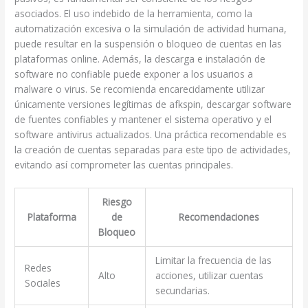
asociados. El uso indebido de la herramienta, como la
automatización excesiva o la simulación de actividad humana,
puede resultar en la suspensión o bloqueo de cuentas en las
plataformas online. Además, la descarga e instalación de
software no confiable puede exponer a los usuarios a
malware o virus. Se recomienda encarecidamente utilizar
únicamente versiones legítimas de afkspin, descargar software
de fuentes confiables y mantener el sistema operativo y el
software antivirus actualizados. Una práctica recomendable es
la creación de cuentas separadas para este tipo de actividades,
evitando así comprometer las cuentas principales.
Riesgo
Plataforma
de
Recomendaciones
Bloqueo
Limitar la frecuencia de las
Redes
Alto
acciones, utilizar cuentas
Sociales
secundarias.