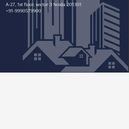
A-27, 1st floor, sector 3 Noida 201301
+91-9990579900