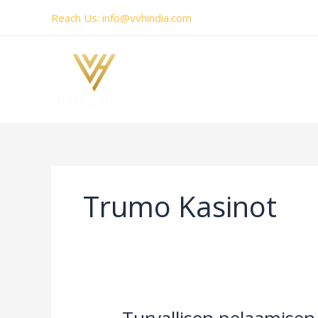
Skip
Reach Us: info@vvhindia.com
to
content
Trumo Kasinot
Turvallisen