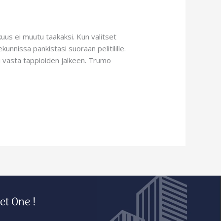
kuus ei muutu taakaksi. Kun valitset
nissa pankistasi suoraan pelitilille.
i vasta tappioiden jalkeen. Trumo
ct One !