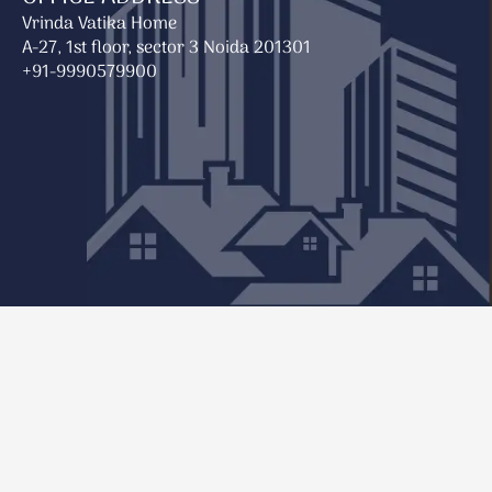
Vrinda Vatika Home
A-27, 1st floor, sector 3 Noida 201301
+91-9990579900