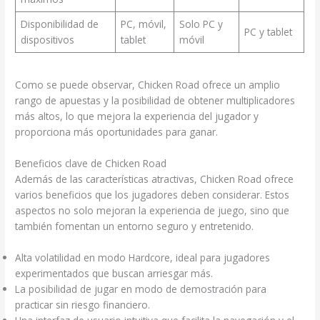
Disponibilidad de
PC, móvil,
Solo PC y
PC y tablet
dispositivos
tablet
móvil
Como se puede observar, Chicken Road ofrece un amplio
rango de apuestas y la posibilidad de obtener multiplicadores
más altos, lo que mejora la experiencia del jugador y
proporciona más oportunidades para ganar.
Beneficios clave de Chicken Road
Además de las características atractivas, Chicken Road ofrece
varios beneficios que los jugadores deben considerar. Estos
aspectos no solo mejoran la experiencia de juego, sino que
también fomentan un entorno seguro y entretenido.
Alta volatilidad en modo Hardcore, ideal para jugadores
experimentados que buscan arriesgar más.
La posibilidad de jugar en modo de demostración para
practicar sin riesgo financiero.