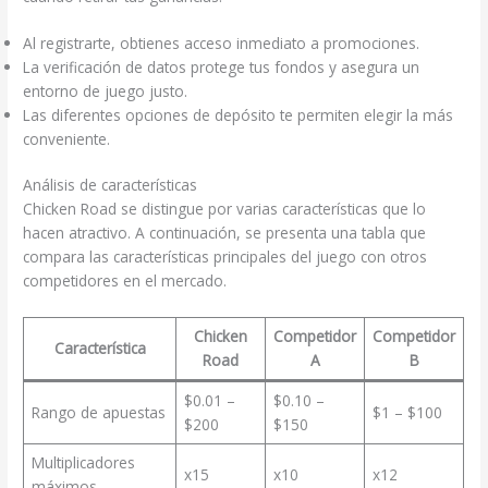
Al registrarte, obtienes acceso inmediato a promociones.
La verificación de datos protege tus fondos y asegura un
entorno de juego justo.
Las diferentes opciones de depósito te permiten elegir la más
conveniente.
Análisis de características
Chicken Road se distingue por varias características que lo
hacen atractivo. A continuación, se presenta una tabla que
compara las características principales del juego con otros
competidores en el mercado.
Chicken
Competidor
Competidor
Característica
Road
A
B
$0.01 –
$0.10 –
Rango de apuestas
$1 – $100
$200
$150
Multiplicadores
x15
x10
x12
máximos