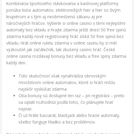
Kombinácia športového stávkovania a kasínovej platformy
ponúka tisíce automatov, elektronických hier a hier so živým
krupiérom a s tým aj neobmedzenú zábavu aj pre
náročnejších hráčov. Vyberte si online casino s těmi nejlepšími
automaty bez vkladu a hrajte zdarma ještě dnes! 50 free spinů
zdarma Každý nově registrovaný hráč získá 50 free spinů bez
vkladu. Hrát online ruletu zdarma v online casinu by si měl
vyzkoušet jak začátečník, tak zkušený casino hráč. České
online casina rozdávají bonusy bez vkladu a free spiny zdarma
každý den.
Túto skutočnosť však vynahrádza obrovským
množstvom online automatov, ktoré si hráči môžu
najskôr vyskúšať zdarma.
Oba bonusy sú dostupné len raz – pri registrácii – preto
sa oplatí rozhodnúť podľa toho, čo plánujete hrať
najviac.
Či už hráte baccarat, blackjack alebo hracie automaty,
všetko funguje hladko a bez problémov.