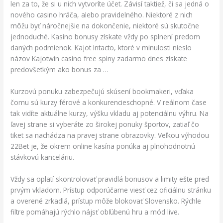
len za to, že si u nich vytvoríte účet. Závisí taktiež, či sa jedná o
nového casino hráča, alebo pravidelného. Niektoré z nich
môžu byť náročnejšie na dokončenie, niektoré sú skutočne
jednoduché. Kasíno bonusy získate vždy po splnení predom
daných podmienok. Kajot Intacto, ktoré v minulosti nieslo
názov Kajotwin casino free spiny zadarmo dnes získate
predovšetkým ako bonus za …
Kurzovú ponuku zabezpečujú skúsení bookmakeri, vďaka
čomu sú kurzy férové a konkurencieschopné. V reálnom čase
tak vidíte aktuálne kurzy, výšku vkladu aj potenciálnu výhru. Na
ľavej strane si vyberáte zo širokej ponuky športov, zatiaľ čo
tiket sa nachádza na pravej strane obrazovky. Veľkou výhodou
22Bet je, že okrem online kasína ponúka aj plnohodnotnú
stávkovú kanceláriu.
Vždy sa oplatí skontrolovať pravidlá bonusov a limity ešte pred
prvým vkladom. Prístup odporúčame viesť cez oficiálnu stránku
a overené zrkadlá, prístup môže blokovať Slovensko. Rýchle
filtre pomáhajú rýchlo nájsť obľúbenú hru a mód live.