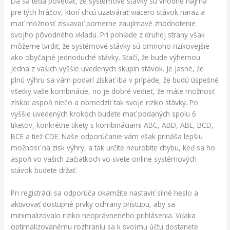
Dá sa teda povedať, že systémové stávky sú vhodné najmä
pre tých hráčov, ktorí chcú uzatvárať viacero stávok naraz a
mať možnosť získavať pomerne zaujímavé zhodnotenie
svojho pôvodného vkladu. Pri pohľade z druhej strany však
môžeme tvrdiť, že systémové stávky sú omnoho rizikovejšie
ako obyčajné jednoduché stávky. Stačí, že bude výhernou
jedna z vašich vyššie uvedených skupín stávok. Je jasné, že
plnú výhru sa vám podarí získať iba v prípade, že budú úspešné
všetky vaše kombinácie, no je dobré vedieť, že máte možnosť
získať aspoň niečo a obmedziť tak svoje riziko stávky. Po
vyššie uvedených krokoch budete mať podaných spolu 6
tiketov, konkrétne tikety s kombináciami ABC, ABD, ABE, BCD,
BCE a tiež CDE. Naše odporúčanie vám však prináša lepšiu
možnosť na zisk výhry, a tak určite neurobíte chybu, keď sa ho
aspoň vo vašich začiatkoch vo svete online systémových
stávok budete držať.
Pri registrácii sa odporúča okamžite nastaviť silné heslo a
aktivovať dostupné prvky ochrany prístupu, aby sa
minimalizovalo riziko neoprávneného prihlásenia. Vďaka
optimalizovanému rozhraniu sa k svojmu účtu dostanete