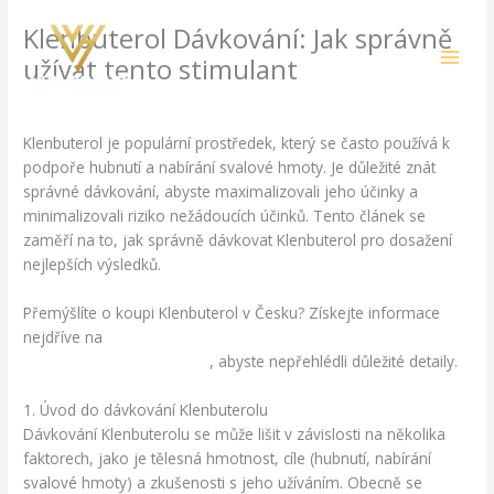
Skip
Klenbuterol Dávkování: Jak správně
to
content
užívat tento stimulant
/
Uncategorized
/ By
amit@ehub.co.in
Klenbuterol je populární prostředek, který se často používá k
podpoře hubnutí a nabírání svalové hmoty. Je důležité znát
správné dávkování, abyste maximalizovali jeho účinky a
minimalizovali riziko nežádoucích účinků. Tento článek se
zaměří na to, jak správně dávkovat Klenbuterol pro dosažení
nejlepších výsledků.
Přemýšlíte o koupi Klenbuterol v Česku? Získejte informace
nejdříve na
https://gymkraftpro.com/kategorie/nejlepsi-
spalovac-tuku/klenbuterol/
, abyste nepřehlédli důležité detaily.
1. Úvod do dávkování Klenbuterolu
Dávkování Klenbuterolu se může lišit v závislosti na několika
faktorech, jako je tělesná hmotnost, cíle (hubnutí, nabírání
svalové hmoty) a zkušenosti s jeho užíváním. Obecně se