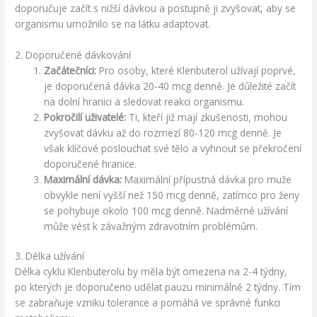
doporučuje začít s nižší dávkou a postupně ji zvyšovat, aby se
organismu umožnilo se na látku adaptovat.
2. Doporučené dávkování
Začátečníci:
Pro osoby, které Klenbuterol užívají poprvé,
je doporučená dávka 20-40 mcg denně. Je důležité začít
na dolní hranici a sledovat reakci organismu.
Pokročilí uživatelé:
Ti, kteří již mají zkušenosti, mohou
zvyšovat dávku až do rozmezí 80-120 mcg denně. Je
však klíčové poslouchat své tělo a vyhnout se překročení
doporučené hranice.
Maximální dávka:
Maximální přípustná dávka pro muže
obvykle není vyšší než 150 mcg denně, zatímco pro ženy
se pohybuje okolo 100 mcg denně. Nadměrné užívání
může vést k závažným zdravotním problémům.
3. Délka užívání
Délka cyklu Klenbuterolu by měla být omezena na 2-4 týdny,
po kterých je doporučeno udělat pauzu minimálně 2 týdny. Tím
se zabraňuje vzniku tolerance a pomáhá ve správné funkci