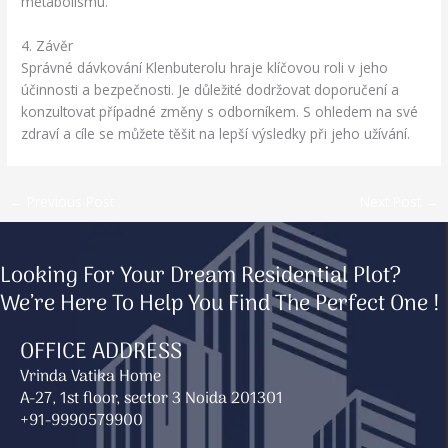
metabolismu.
4. Závěr
Správné dávkování Klenbuterolu hraje klíčovou roli v jeho
účinnosti a bezpečnosti. Je důležité dodržovat doporučení a
konzultovat případné změny s odborníkem. S ohledem na své
zdraví a cíle se můžete těšit na lepší výsledky při jeho užívání.
←
Previous Post
Next Post
→
Looking For Your Dream Residential Plot?
We’re Here To Help You Find The Perfect One !
OFFICE ADDRESS
Vrinda Vatika Home
A-27, 1st floor, sector 3 Noida 201301
+91-9990579900