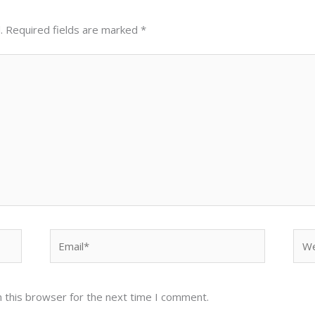
.
Required fields are marked
*
Email*
Web
 this browser for the next time I comment.