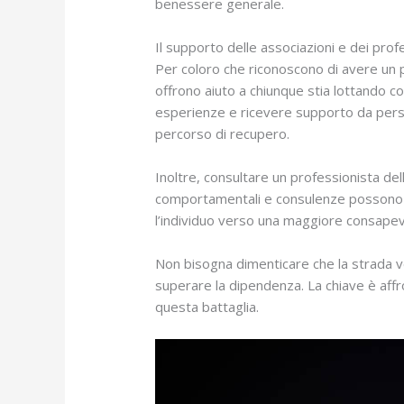
benessere generale.
Il supporto delle associazioni e dei profe
Per coloro che riconoscono di avere un p
offrono aiuto a chiunque stia lottando c
esperienze e ricevere supporto da perso
percorso di recupero.
Inoltre, consultare un professionista del
comportamentali e consulenze possono a
l’individuo verso una maggiore consapev
Non bisogna dimenticare che la strada ve
superare la dipendenza. La chiave è affr
questa battaglia.