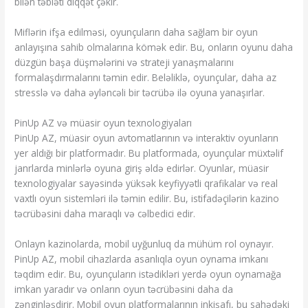
bilən təbiəti diqqət çəkir.
Miflərin ifşa edilməsi, oyunçuların daha sağlam bir oyun
anlayışına sahib olmalarına kömək edir. Bu, onların oyunu daha
düzgün başa düşmələrini və strateji yanaşmalarını
formalaşdırmalarını təmin edir. Beləliklə, oyunçular, daha az
stresslə və daha əyləncəli bir təcrübə ilə oyuna yanaşırlar.
PinUp AZ və müasir oyun texnologiyaları
PinUp AZ, müasir oyun avtomatlarının və interaktiv oyunların
yer aldığı bir platformadır. Bu platformada, oyunçular müxtəlif
janrlarda minlərlə oyuna giriş əldə edirlər. Oyunlar, müasir
texnologiyalar sayəsində yüksək keyfiyyətli qrafikalar və real
vaxtlı oyun sistemləri ilə təmin edilir. Bu, istifadəçilərin kazino
təcrübəsini daha maraqlı və cəlbedici edir.
Onlayn kazinolarda, mobil uyğunluq da mühüm rol oynayır.
PinUp AZ, mobil cihazlarda asanlıqla oyun oynama imkanı
təqdim edir. Bu, oyunçuların istədikləri yerdə oyun oynamağa
imkan yaradır və onların oyun təcrübəsini daha da
zənginləşdirir. Mobil oyun platformalarının inkişafı, bu sahədəki