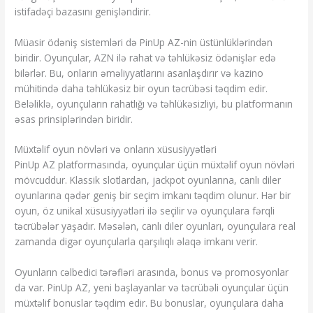
istifadəçi bazasını genişləndirir.
Müasir ödəniş sistemləri də PinUp AZ-nin üstünlüklərindən
biridir. Oyunçular, AZN ilə rahat və təhlükəsiz ödənişlər edə
bilərlər. Bu, onların əməliyyatlarını asanlaşdırır və kazino
mühitində daha təhlükəsiz bir oyun təcrübəsi təqdim edir.
Beləliklə, oyunçuların rahatlığı və təhlükəsizliyi, bu platformanın
əsas prinsiplərindən biridir.
Müxtəlif oyun növləri və onların xüsusiyyətləri
PinUp AZ platformasında, oyunçular üçün müxtəlif oyun növləri
mövcuddur. Klassik slotlardan, jackpot oyunlarına, canlı diler
oyunlarına qədər geniş bir seçim imkanı təqdim olunur. Hər bir
oyun, öz unikal xüsusiyyətləri ilə seçilir və oyunçulara fərqli
təcrübələr yaşadır. Məsələn, canlı diler oyunları, oyunçulara real
zamanda digər oyunçularla qarşılıqlı əlaqə imkanı verir.
Oyunların cəlbedici tərəfləri arasında, bonus və promosyonlar
da var. PinUp AZ, yeni başlayanlar və təcrübəli oyunçular üçün
müxtəlif bonuslar təqdim edir. Bu bonuslar, oyunçulara daha