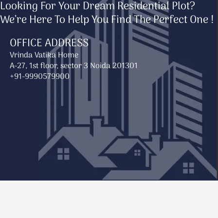
Looking For Your Dream Residential Plot?
We’re Here To Help You Find The Perfect One !
OFFICE ADDRESS
Vrinda Vatika Home
A-27, 1st floor, sector 3 Noida 201301
+91-9990579900