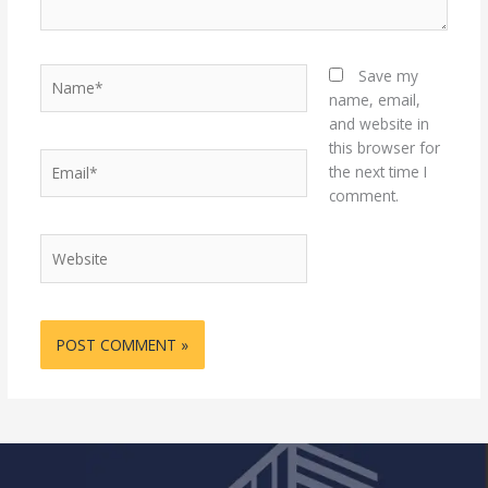
Name*
Save my
name, email,
and website in
this browser for
Email*
the next time I
comment.
Website