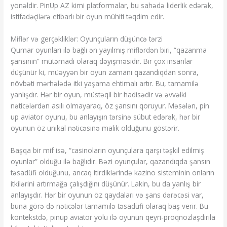
yönəldir. PinUp AZ kimi platformalar, bu sahədə liderlik edərək,
istifadəçilərə etibarlı bir oyun mühiti təqdim edir.
Miflər və gerçəkliklər: Oyunçuların düşüncə tərzi
Qumar oyunları ilə bağlı ən yayılmış miflərdən biri, “qazanma
şansının” mütəmadi olaraq dəyişməsidir. Bir çox insanlar
düşünür ki, müəyyən bir oyun zamanı qazandıqdan sonra,
növbəti mərhələdə itki yaşama ehtimalı artır. Bu, tamamilə
yanlışdır. Hər bir oyun, müstəqil bir hadisədir və əvvəlki
nəticələrdən asılı olmayaraq, öz şansını qoruyur. Məsələn, pin
up aviator oyunu, bu anlayışın tərsinə sübut edərək, hər bir
oyunun öz unikal nəticəsinə malik olduğunu göstərir.
Başqa bir mif isə, “casinoların oyunçulara qarşı təşkil edilmiş
oyunlar” olduğu ilə bağlıdır. Bəzi oyunçular, qazandıqda şansın
təsadüfi olduğunu, ancaq itirdiklərində kazino sisteminin onların
itkilərini artırmağa çalışdığını düşünür. Lakin, bu da yanlış bir
anlayışdır. Hər bir oyunun öz qaydaları və şans dərəcəsi var,
buna görə də nəticələr tamamilə təsadüfi olaraq baş verir. Bu
kontekstdə, pinup aviator yolu ilə oyunun qeyri-proqnozlaşdırıla