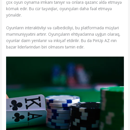
çox oyun oynama imkanı tanıyır və onlara qazanc əldə etməyə
kömək edir. Bu cür təşviqlər, oyunçuları daha fəal etməyə
yönəldir.
Oyunların interaktivliyi və cəlbediciliyi, bu platformada müştəri
məmnuniyyətini artırır. Oyunçuların ehtiyaclarına uyğun olaraq,
oyunlar daim yenilənir və inkişaf etdirilir. Bu da PinUp AZ-nin
bazar liderlərindən biri olmasını təmin edir.