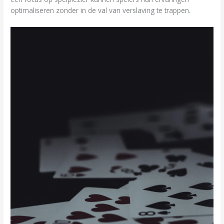
optimaliseren zonder in de val van verslaving te trappen.