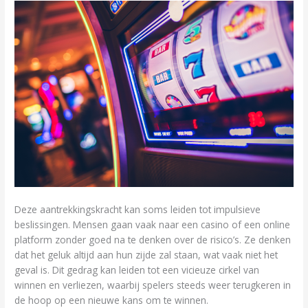
Deze aantrekkingskracht kan soms leiden tot impulsieve
beslissingen. Mensen gaan vaak naar een casino of een online
platform zonder goed na te denken over de risico’s. Ze denken
dat het geluk altijd aan hun zijde zal staan, wat vaak niet het
geval is. Dit gedrag kan leiden tot een vicieuze cirkel van
winnen en verliezen, waarbij spelers steeds weer terugkeren in
de hoop op een nieuwe kans om te winnen.