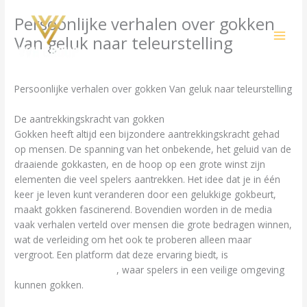
Skip
Persoonlijke verhalen over gokken
to
content
Van geluk naar teleurstelling
Leave a Comment
/
Public
/ By
amit@ehub.co.in
Persoonlijke verhalen over gokken Van geluk naar teleurstelling
De aantrekkingskracht van gokken
Gokken heeft altijd een bijzondere aantrekkingskracht gehad
op mensen. De spanning van het onbekende, het geluid van de
draaiende gokkasten, en de hoop op een grote winst zijn
elementen die veel spelers aantrekken. Het idee dat je in één
keer je leven kunt veranderen door een gelukkige gokbeurt,
maakt gokken fascinerend. Bovendien worden in de media
vaak verhalen verteld over mensen die grote bedragen winnen,
wat de verleiding om het ook te proberen alleen maar
vergroot. Een platform dat deze ervaring biedt, is
https://crystall-roll.co.nl/
, waar spelers in een veilige omgeving
kunnen gokken.