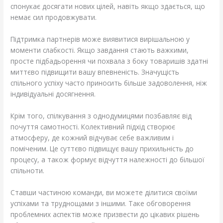
спонукає досягати нових цілей, навіть якщо здається, що
немає сил продовжувати.
Підтримка партнерів може виявитися вирішальною у
моменти слабкості. Якщо завдання стають важкими,
просте підбадьорення чи похвала з боку товаришів здатні
миттєво підвищити вашу впевненість. Значущість
спільного успіху часто приносить більше задоволення, ніж
індивідуальні досягнення.
Крім того, спілкування з однодумицями позбавляє від
почуття самотності. Колективний підхід створює
атмосферу, де кожний відчуває себе важливим і
поміченим. Це суттєво підвищує вашу прихильність до
процесу, а також формує відчуття належності до більшої
спільноти.
Ставши частиною команди, ви можете ділитися своїми
успіхами та труднощами з іншими. Таке обговорення
проблемних аспектів може призвести до цікавих рішень