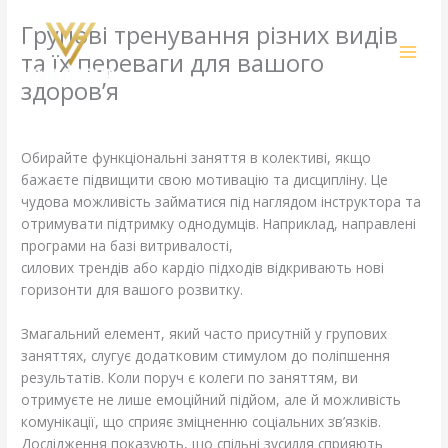
Skip
Групові тренування різних видів
to
content
та їх переваги для вашого
здоров’я
Leave a Comment
/
Computers, Games
/ By
amit@ehub.co.in
Обирайте функціональні заняття в колективі, якщо
бажаєте підвищити свою мотивацію та дисципліну. Це
чудова можливість займатися під наглядом інструктора та
отримувати підтримку однодумців. Наприклад, направлені
програми на базі витривалості,
https://athleteonline.net.ua/
силових трендів або кардіо підходів відкривають нові
горизонти для вашого розвитку.
Змагальний елемент, який часто присутній у групових
заняттях, слугує додатковим стимулом до поліпшення
результатів. Коли поруч є колеги по заняттям, ви
отримуєте не лише емоційний підйом, але й можливість
комунікації, що сприяє зміцненню соціальних зв’язків.
Дослідження показують, що спільні зусилля сприяють