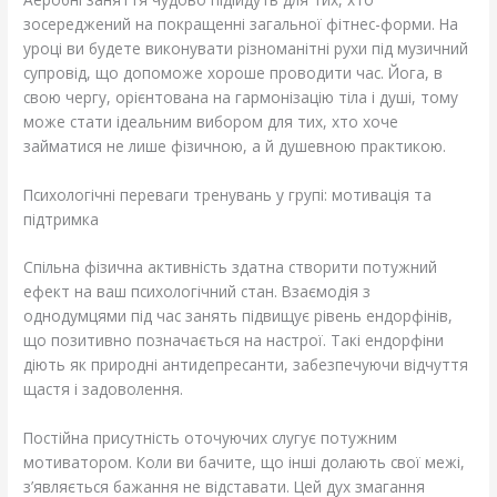
зосереджений на покращенні загальної фітнес-форми. На
уроці ви будете виконувати різноманітні рухи під музичний
супровід, що допоможе хороше проводити час. Йога, в
свою чергу, орієнтована на гармонізацію тіла і душі, тому
може стати ідеальним вибором для тих, хто хоче
займатися не лише фізичною, а й душевною практикою.
Психологічні переваги тренувань у групі: мотивація та
підтримка
Спільна фізична активність здатна створити потужний
ефект на ваш психологічний стан. Взаємодія з
однодумцями під час занять підвищує рівень ендорфінів,
що позитивно позначається на настрої. Такі ендорфіни
діють як природні антидепресанти, забезпечуючи відчуття
щастя і задоволення.
Постійна присутність оточуючих слугує потужним
мотиватором. Коли ви бачите, що інші долають свої межі,
з’являється бажання не відставати. Цей дух змагання