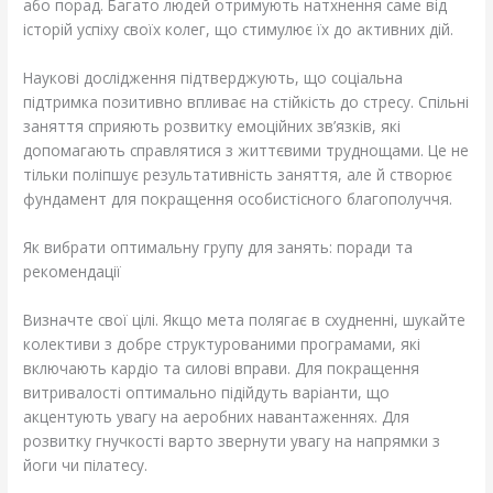
або порад. Багато людей отримують натхнення саме від
історій успіху своїх колег, що стимулює їх до активних дій.
Наукові дослідження підтверджують, що соціальна
підтримка позитивно впливає на стійкість до стресу. Спільні
заняття сприяють розвитку емоційних зв’язків, які
допомагають справлятися з життєвими труднощами. Це не
тільки поліпшує результативність заняття, але й створює
фундамент для покращення особистісного благополуччя.
Як вибрати оптимальну групу для занять: поради та
рекомендації
Визначте свої цілі. Якщо мета полягає в схудненні, шукайте
колективи з добре структурованими програмами, які
включають кардіо та силові вправи. Для покращення
витривалості оптимально підійдуть варіанти, що
акцентують увагу на аеробних навантаженнях. Для
розвитку гнучкості варто звернути увагу на напрямки з
йоги чи пілатесу.