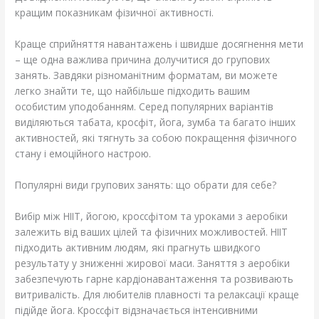
кращим показникам фізичної активності.
Краще сприйняття навантажень і швидше досягнення мети
– ще одна важлива причина долучитися до групових
занять. Завдяки різноманітним форматам, ви можете
легко знайти те, що найбільше підходить вашим
особистим уподобанням. Серед популярних варіантів
виділяються табата, кросфіт, йога, зумба та багато інших
активностей, які тягнуть за собою покращення фізичного
стану і емоційного настрою.
Популярні види групових занять: що обрати для себе?
Вибір між HIIT, йогою, кроссфітом та уроками з аеробіки
залежить від ваших цілей та фізичних можливостей. HIIT
підходить активним людям, які прагнуть швидкого
результату у зниженні жирової маси. Заняття з аеробіки
забезпечують гарне кардіонавантаження та розвивають
витривалість. Для любителів плавності та релаксації краще
підійде йога. Кроссфіт відзначається інтенсивними