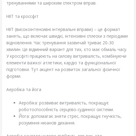
тренуваннями та широким спектром вправ.
HIIT та кроссфіт
HIIT (високоінтенсивні інтервальні вправи) – це формат
занять, що включає швидкі, інтенсивні сплески з періодами
відновлення. Час тренування зазвичай триває 20-30
хвилин. Це відмінний варіант для тих, хто має обмаль часу.
У кроссфіті працюють на силову витривалість, комбінуючи
елементи важкої атлетики, кардіо та функціональної
підготовки. Тут акцент на розвиток загальної фізичної
форми.
Аеробіка та йога
Аеробіка: розвиває витривалість, покращує
роботоспособність серцево-судинної системи.
Йога: допомагає зняти стрес, покращує гнучкість,
розуміння нюансів дихання.
Аеробні заняття чудово підійдуть для тих, хто